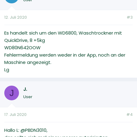
12. Juli 2020
#3
Es handelt sich um den WD6800, Waschtrockner mit
QuickDrive, 8 +5kg
WD80N642OOW
Fehlermeldung werden weder in der App, noch an der
Maschine angezeigt.
Lg
J.
J
User
17. Juli 2020
#4
Hallo L: @PBDN3010,