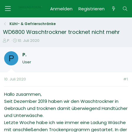
Anmelden
Registrieren
Kühl- & Gefrierschränke
WD6800 Waschtrockner trocknet nicht mehr
E
E
P.
10. Juli 2020
r
r
s
s
P.
P
t
t
User
e
e
l
l
l
l
10. Juli 2020
#1
e
t
r
a
m
Hallo zusammen,
Seit Dezember 2019 haben wir den Waschtrockner in
Gebrauch und trocknen damit überwiegend Handtücher
und Unterwäsche.
Letzte Woche habe ich wie immer eine Ladung Wäsche
mit anschließenden Trockenprogramm gestartet. In der