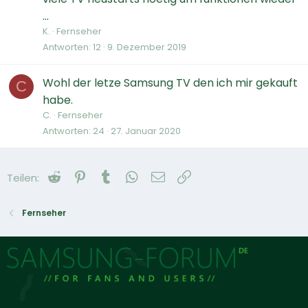
...
K.
Fernseher
Antworten
12
9. Dezember 2019
Wohl der letze Samsung TV den ich mir gekauft
C
habe.
C.
Fernseher
Antworten
24
27. Januar 2020
Reddit
Pinterest
Tumblr
WhatsApp
E-Mail
Link
Teilen:
Fernseher