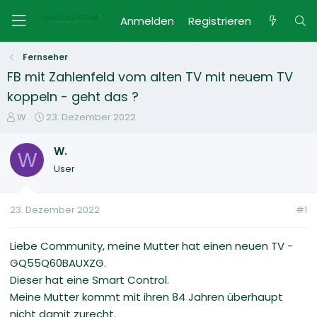
Anmelden
Registrieren
Fernseher
FB mit Zahlenfeld vom alten TV mit neuem TV
koppeln - geht das ?
E
E
W.
23. Dezember 2022
r
r
s
s
W.
W
t
t
User
e
e
l
l
l
l
23. Dezember 2022
#1
e
t
r
a
m
Liebe Community, meine Mutter hat einen neuen TV -
GQ55Q60BAUXZG.
Dieser hat eine Smart Control.
Meine Mutter kommt mit ihren 84 Jahren überhaupt
nicht damit zurecht.