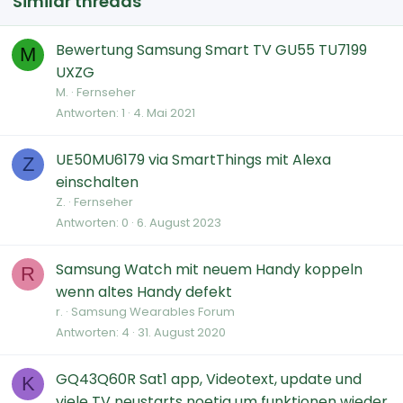
Similar threads
Bewertung Samsung Smart TV GU55 TU7199
M
UXZG
M.
Fernseher
Antworten
1
4. Mai 2021
UE50MU6179 via SmartThings mit Alexa
Z
einschalten
Z.
Fernseher
Antworten
0
6. August 2023
Samsung Watch mit neuem Handy koppeln
R
wenn altes Handy defekt
r.
Samsung Wearables Forum
Antworten
4
31. August 2020
GQ43Q60R Sat1 app, Videotext, update und
K
viele TV neustarts noetig um funktionen wieder