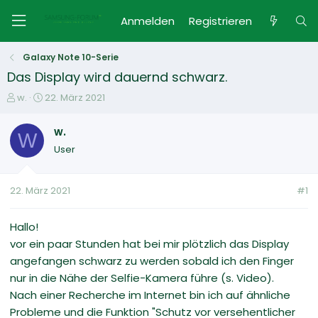
Anmelden
Registrieren
Galaxy Note 10-Serie
Das Display wird dauernd schwarz.
E
E
w.
22. März 2021
r
r
s
s
w.
W
t
t
User
e
e
l
l
l
l
22. März 2021
#1
e
t
r
a
m
Hallo!
vor ein paar Stunden hat bei mir plötzlich das Display
angefangen schwarz zu werden sobald ich den Finger
nur in die Nähe der Selfie-Kamera führe (s. Video).
Nach einer Recherche im Internet bin ich auf ähnliche
Probleme und die Funktion "Schutz vor versehentlicher