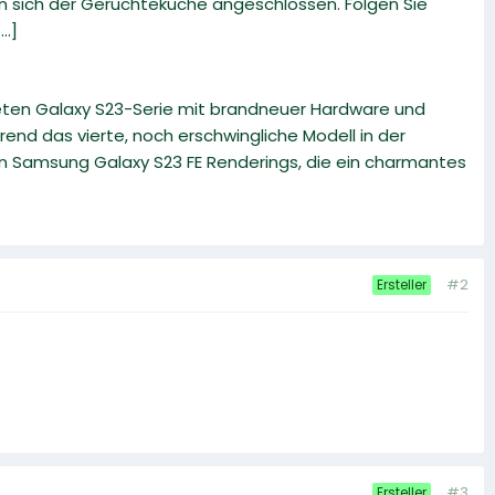
en sich der Gerüchteküche angeschlossen. Folgen Sie
..]
eten Galaxy S23-Serie mit brandneuer Hardware und
end das vierte, noch erschwingliche Modell in der
en Samsung Galaxy S23 FE Renderings, die ein charmantes
#2
Ersteller
#3
Ersteller