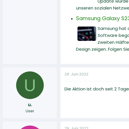
Update wurde v
unseren sozialen Netzwe
Samsung Galaxy S23
Samsung hat d
Software begon
zweiten Hälfte
Design zeigen. Folgen Si
29. Juni 2022
U
Die Aktion ist doch seit 2 Ta
u.
User
29. Juni 2022