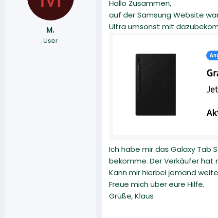
Hallo Zusammen,
l
l
l
l
auf der Samsung Website war v
e
t
Ultra umsonst mit dazubeko
M.
r
a
User
m
Ich habe mir das Galaxy Tab 
bekomme. Der Verkäufer hat m
Kann mir hierbei jemand weite
Freue mich über eure Hilfe.
Grüße, Klaus