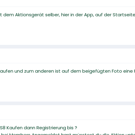
dem Aktionsgerät selber, hier in der App, auf der Startseite in
laufen und zum anderen ist auf dem beigefügten Foto eine F
 S8 Kaufen dann Registrierung bis ?
bei Members Angemeldet hast müsstest du die Aktion unter