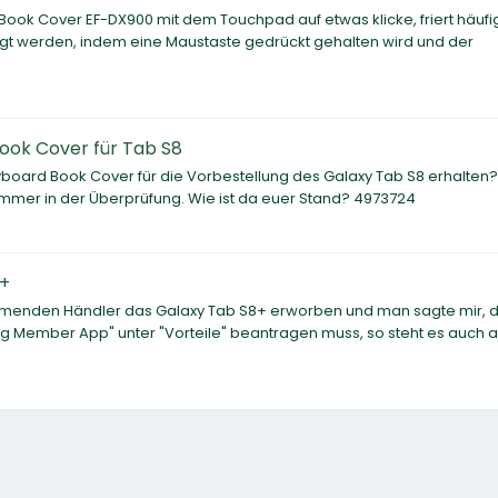
ook Cover EF-DX900 mit dem Touchpad auf etwas klicke, friert häufi
egt werden, indem eine Maustaste gedrückt gehalten wird und der
ook Cover für Tab S8
oard Book Cover für die Vorbestellung des Galaxy Tab S8 erhalten?
h immer in der Überprüfung. Wie ist da euer Stand? 4973724
8+
hmenden Händler das Galaxy Tab S8+ erworben und man sagte mir, d
ng Member App" unter "Vorteile" beantragen muss, so steht es auch a