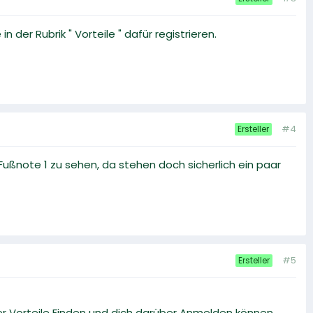
 der Rubrik " Vorteile " dafür registrieren.
#4
Ersteller
ußnote 1 zu sehen, da stehen doch sicherlich ein paar
#5
Ersteller
 Vorteile Finden und dich darüber Anmelden können.