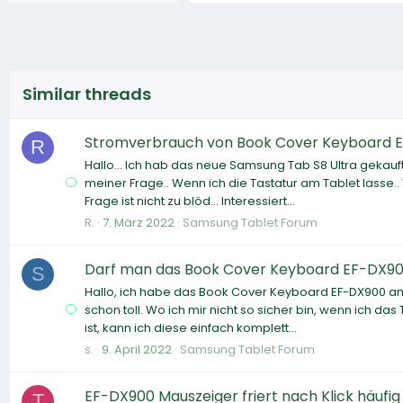
Similar threads
Stromverbrauch von Book Cover Keyboard 
R
Hallo... Ich hab das neue Samsung Tab S8 Ultra geka
meiner Frage.. Wenn ich die Tastatur am Tablet lasse.. 
Frage ist nicht zu blöd... Interessiert...
R.
7. März 2022
Samsung Tablet Forum
Darf man das Book Cover Keyboard EF-DX90
S
Hallo, ich habe das Book Cover Keyboard EF-DX900 am S
schon toll. Wo ich mir nicht so sicher bin, wenn ich d
ist, kann ich diese einfach komplett...
s.
9. April 2022
Samsung Tablet Forum
EF-DX900 Mauszeiger friert nach Klick häufig
T