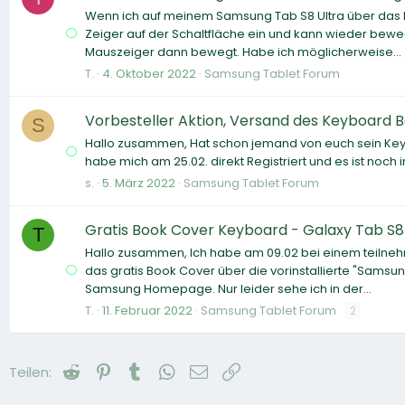
Wenn ich auf meinem Samsung Tab S8 Ultra über das B
Zeiger auf der Schaltfläche ein und kann wieder bew
Mauszeiger dann bewegt. Habe ich möglicherweise...
T.
4. Oktober 2022
Samsung Tablet Forum
Vorbesteller Aktion, Versand des Keyboard B
S
Hallo zusammen, Hat schon jemand von euch sein Keyb
habe mich am 25.02. direkt Registriert und es ist noc
s.
5. März 2022
Samsung Tablet Forum
Gratis Book Cover Keyboard - Galaxy Tab S
T
Hallo zusammen, Ich habe am 09.02 bei einem teilne
das gratis Book Cover über die vorinstallierte "Samsu
Samsung Homepage. Nur leider sehe ich in der...
T.
11. Februar 2022
Samsung Tablet Forum
2
Reddit
Pinterest
Tumblr
WhatsApp
E-Mail
Link
Teilen: