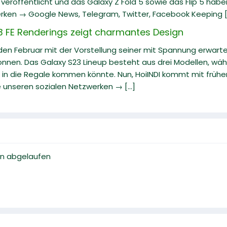
eröffentlicht und das Galaxy Z Fold 5 sowie das Flip 5 hab
rken → Google News, Telegram, Twitter, Facebook Keeping [.
 FE Renderings zeigt charmantes Design
en Februar mit der Vorstellung seiner mit Spannung erwart
nen. Das Galaxy S23 Lineup besteht aus drei Modellen, währ
 in die Regale kommen könnte. Nun, HoiINDI kommt mit früh
e unseren sozialen Netzwerken → [...]
gen abgelaufen