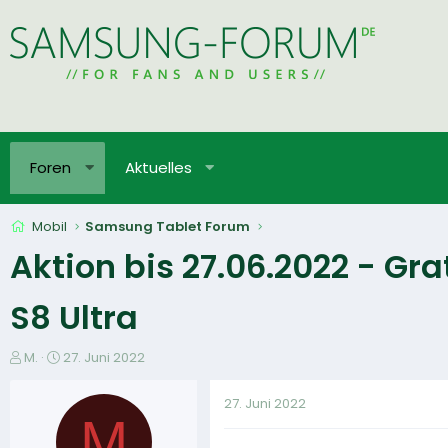
Foren
Aktuelles
Mobil
Samsung Tablet Forum
Aktion bis 27.06.2022 - Gr
S8 Ultra
E
E
M.
27. Juni 2022
r
r
s
s
27. Juni 2022
t
t
M
e
e