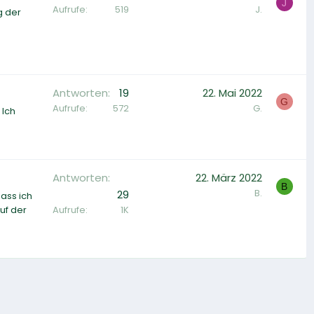
J
Aufrufe
519
J.
g der
Antworten
19
22. Mai 2022
G
Aufrufe
572
G.
 Ich
Antworten
22. März 2022
B
B.
29
ass ich
Aufrufe
1K
uf der