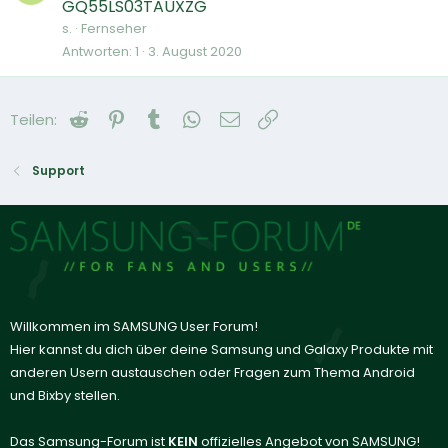
GQ55LS03TAUXZG
s.
Fernseher
Antworten
1
3. August 2020
Reddit
Pinterest
Tumblr
WhatsApp
E-Mail
Link
Teilen:
Support
Willkommen im SAMSUNG User Forum!
Hier kannst du dich über deine Samsung und Galaxy Produkte mit
anderen Usern austauschen oder Fragen zum Thema Android
und Bixby stellen.
Das Samsung-Forum ist
KEIN
offizielles Angebot von SAMSUNG!