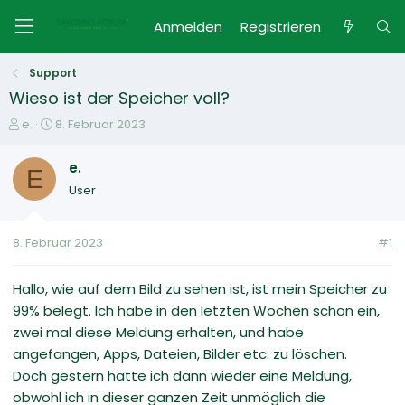
Anmelden
Registrieren
Support
Wieso ist der Speicher voll?
E
E
e.
8. Februar 2023
r
r
s
s
e.
E
t
t
User
e
e
l
l
l
l
8. Februar 2023
#1
e
t
r
a
m
Hallo, wie auf dem Bild zu sehen ist, ist mein Speicher zu
99% belegt. Ich habe in den letzten Wochen schon ein,
zwei mal diese Meldung erhalten, und habe
angefangen, Apps, Dateien, Bilder etc. zu löschen.
Doch gestern hatte ich dann wieder eine Meldung,
obwohl ich in dieser ganzen Zeit unmöglich die