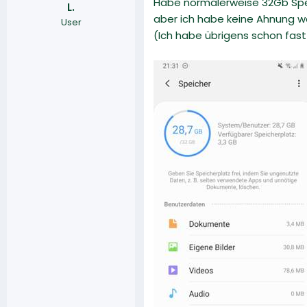
Habe normalerweise 32Gb Spei
L.
r
a
aber ich habe keine Ahnung was
User
m
(Ich habe übrigens schon fast