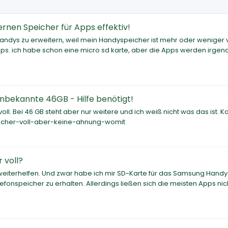
ernen Speicher für Apps effektiv!
Handys zu erweitern, weil mein Handyspeicher ist mehr oder weniger v
ps. ich habe schon eine micro sd karte, aber die Apps werden irgen
unbekannte 46GB - Hilfe benötigt!
ll. Bei 46 GB steht aber nur weitere und ich weiß nicht was das ist. K
eicher-voll-aber-keine-ahnung-womit
 voll?
n weiterhelfen. Und zwar habe ich mir SD-Karte für das Samsung Handy
fonspeicher zu erhalten. Allerdings ließen sich die meisten Apps nic