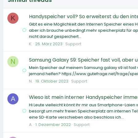
Handyspeicher voll? So erweiterst du den int
K
Gibt es eine Möglichkeit den Internen Speicher eines 
aber ich brauche unbedingt mehr speicherplatz für ap
nicht darauf gespeichert...
K.
26. März 2023
Support
Samsung Galaxy S9: Speicher fast voll, aber 
N
Mein Speicher auf meinem Samsung galaxy s9 ist fast vo
jemand helfen? https://www.gutefrage.net/frage/sp
N.
19. Oktober 2023
Support
Wieso ist mein interner Handyspeicher immer
A
Hi Leute vielleicht könnt ihr mir aus Smartphone-Laie
besorgt um mehr freien Speicherplatz am internen Tele
eine SD-Karte verschieben also beschloss ich...
A.
1. Dezember 2022
Support