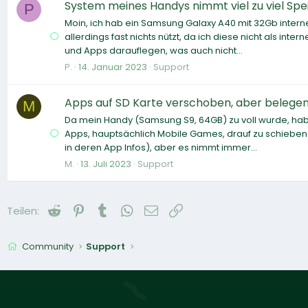
System meines Handys nimmt viel zu viel Sp
P
Moin, ich hab ein Samsung Galaxy A40 mit 32Gb interne
allerdings fast nichts nützt, da ich diese nicht als int
und Apps darauflegen, was auch nicht...
P.
14. Januar 2023
Support
Apps auf SD Karte verschoben, aber belege
M
Da mein Handy (Samsung S9, 64GB) zu voll wurde, habe
Apps, hauptsächlich Mobile Games, drauf zu schieben. I
in deren App Infos), aber es nimmt immer...
M.
13. Juli 2023
Support
Reddit
Pinterest
Tumblr
WhatsApp
E-Mail
Link
Teilen:
Community
Support