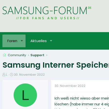
Foren
Aktuelles
Community
Support
Samsung Interner Speicher
E
E
L.
30. November 2022
r
r
s
s
30. November 2022
t
t
L
e
e
Ich weiß nicht wieso aber mei
l
l
l
l
löschen (habe immer nur 4 e
e
t