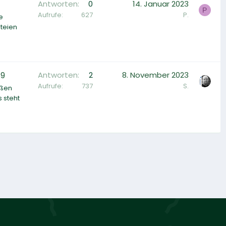
Antworten
0
14. Januar 2023
P
Aufrufe
627
P.
e
ateien
S9
Antworten
2
8. November 2023
Aufrufe
737
S.
oßen
 steht