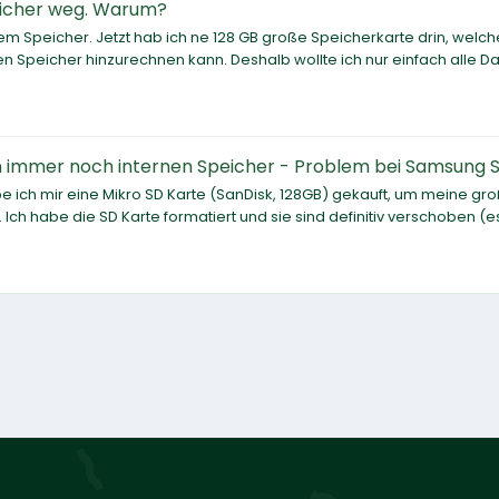
eicher weg. Warum?
m Speicher. Jetzt hab ich ne 128 GB große Speicherkarte drin, welch
ernen Speicher hinzurechnen kann. Deshalb wollte ich nur einfach alle D
n immer noch internen Speicher - Problem bei Samsung 
 ich mir eine Mikro SD Karte (SanDisk, 128GB) gekauft, um meine gr
ch habe die SD Karte formatiert und sie sind definitiv verschoben (es