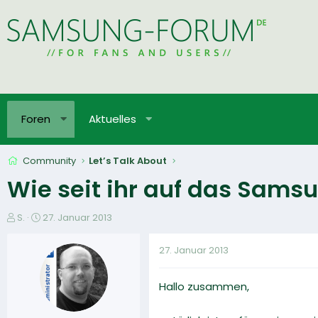
Foren
Aktuelles
Community
Let’s Talk About
Wie seit ihr auf das Sam
E
E
S.
27. Januar 2013
r
r
s
s
27. Januar 2013
t
t
e
e
Hallo zusammen,
l
l
l
l
e
t