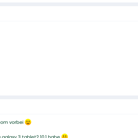
com vorbei
 galaxy 3 tablet2 10.1 habe