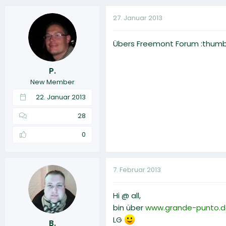
27. Januar 2013
Übers Freemont Forum :thumb
P.
New Member
22. Januar 2013
28
0
7. Februar 2013
Hi @ all,
bin über
www.grande-punto.
LG
B.