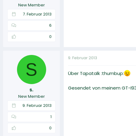
New Member
7. Februar 2013
6
0
9. Februar 2013
S
Über Tapatalk :thumbup:
Gesendet von meinem GT-I930
s.
New Member
9. Februar 2013
1
0