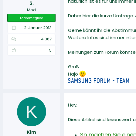
natürlich ist es für uns imme
S.
r
a
Mod
m
Daher hier die kurze Umfrage
Teammitglied
2. Januar 2013
Gerne könnt ihr die Abstimm
Weitere Infos sind immer inter
4.367
5
Meinungen zum Forum könnte 
Gruß
Hajö
K
Hey,
Diese Artikel sind lesenswert
Kim
So machen Sie eine