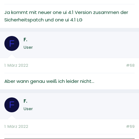
Ja kommt mit neuer one ui 4.1 Version zusammen der
Sicherheitspatch und one ui 4.1 LG
F.
F
User
1. März 2022
#68
Aber wann genau weiß ich leider nicht...
F.
F
User
1. März 2022
#69