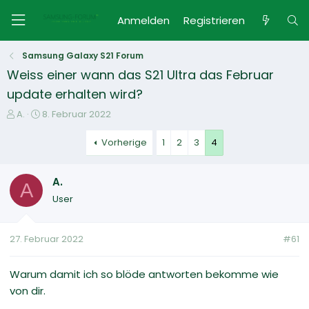
Anmelden
Registrieren
Samsung Galaxy S21 Forum
Weiss einer wann das S21 Ultra das Februar
update erhalten wird?
E
E
A.
8. Februar 2022
r
r
s
s
Vorherige
1
2
3
4
t
t
e
e
A.
l
l
A
l
l
User
e
t
r
a
m
27. Februar 2022
#61
Warum damit ich so blöde antworten bekomme wie
von dir.