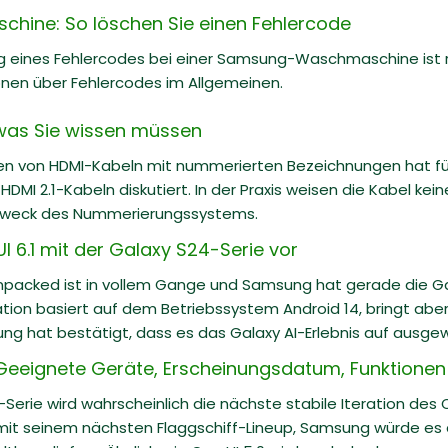
ine: So löschen Sie einen Fehlercode
g eines Fehlercodes bei einer Samsung-Waschmaschine ist rel
onen über Fehlercodes im Allgemeinen.
s was Sie wissen müssen
 von HDMI-Kabeln mit nummerierten Bezeichnungen hat für v
DMI 2.1-Kabeln diskutiert. In der Praxis weisen die Kabel kein
Zweck des Nummerierungssystems.
I 6.1 mit der Galaxy S24-Serie vor
packed ist in vollem Gange und Samsung hat gerade die Gala
tion basiert auf dem Betriebssystem Android 14, bringt ab
ng hat bestätigt, dass es das Galaxy AI-Erlebnis auf ausgewä
Geeignete Geräte, Erscheinungsdatum, Funktionen 
-Serie wird wahrscheinlich die nächste stabile Iteration des
 mit seinem nächsten Flaggschiff-Lineup, Samsung würde es a