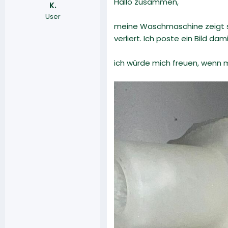
Hallo zusammen,
K.
r
a
User
m
meine Waschmaschine zeigt s
verliert. Ich poste ein Bild d
ich würde mich freuen, wenn m