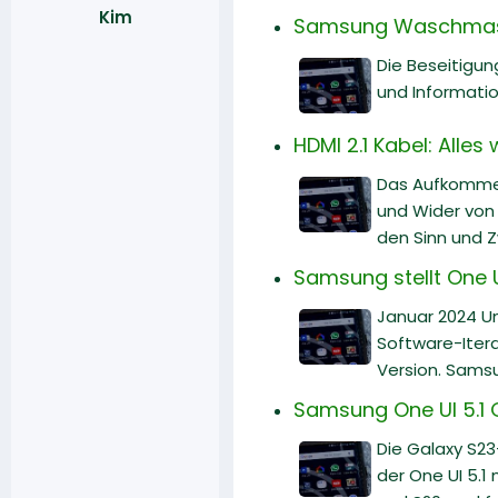
Kim
Samsung Waschmasch
Die Beseitigun
und Informati
HDMI 2.1 Kabel: Alle
Das Aufkommen
und Wider von H
den Sinn und 
Samsung stellt One U
Januar 2024 Un
Software-Itera
Version. Samsu
Samsung One UI 5.1 
Die Galaxy S23
der One UI 5.1