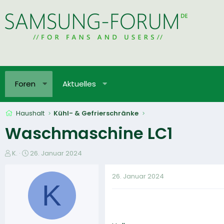
Foren
Aktuelles
Haushalt
Kühl- & Gefrierschränke
Waschmaschine LC1
E
E
K.
26. Januar 2024
r
r
s
s
26. Januar 2024
t
t
K
e
e
l
l
l
l
e
t