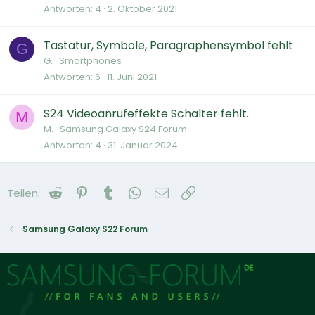
Antworten
4
2. Oktober 2021
Tastatur, Symbole, Paragraphensymbol fehlt
G
G.
Smartphones
Antworten
6
11. Juni 2021
S24 Videoanrufeffekte Schalter fehlt.
M
M.
Samsung Galaxy S24 Forum
Antworten
4
31. Januar 2024
Reddit
Pinterest
Tumblr
WhatsApp
E-Mail
Link
Teilen:
Samsung Galaxy S22 Forum