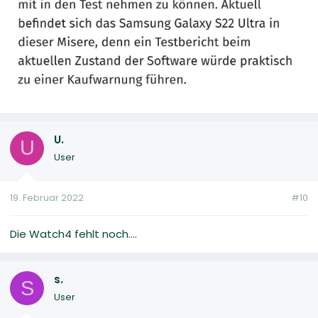
U.
U
User
19. Februar 2022
#10
Die Watch4 fehlt noch....
s.
S
User