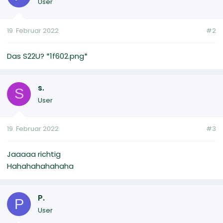
User
19. Februar 2022
#2
Das S22U? *1f602.png*
s.
S
User
19. Februar 2022
#3
Jaaaaa richtig
Hahahahahahaha
P.
P
User