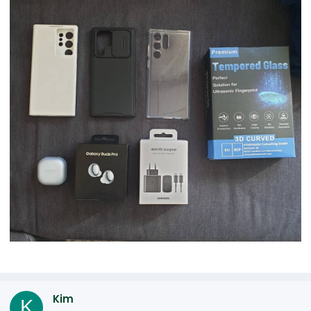
Kim
K