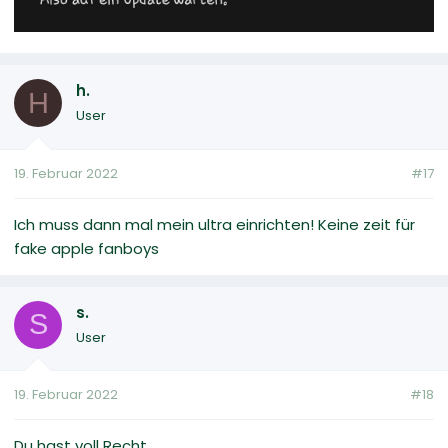
h.
H
User
19. Februar 2022
#17
Ich muss dann mal mein ultra einrichten! Keine zeit für
fake apple fanboys
s.
S
User
19. Februar 2022
#18
Du hast voll Recht...