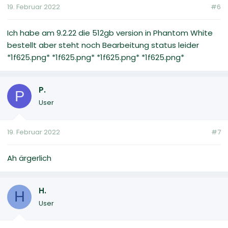
19. Februar 2022
#6
Ich habe am 9.2.22 die 512gb version in Phantom White
bestellt aber steht noch Bearbeitung status leider
*1f625.png* *1f625.png* *1f625.png* *1f625.png*
P.
P
User
19. Februar 2022
#7
Ah ärgerlich
H.
H
User