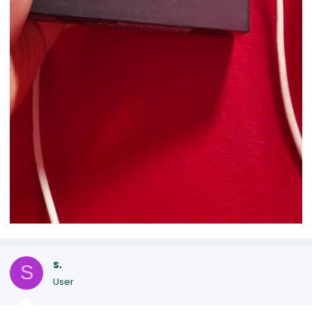
s.
S
User