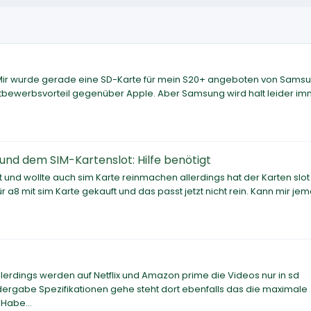
ir wurde gerade eine SD-Karte für mein S20+ angeboten von Samsun
tbewerbsvorteil gegenüber Apple. Aber Samsung wird halt leider i
nd dem SIM-Kartenslot: Hilfe benötigt
t und wollte auch sim Karte reinmachen allerdings hat der Karten slot
für a8 mit sim Karte gekauft und das passt jetzt nicht rein. Kann mir je
erdings werden auf Netflix und Amazon prime die Videos nur in sd
edergabe Spezifikationen gehe steht dort ebenfalls das die maximale
Habe...