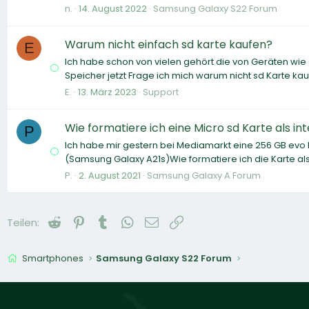
n.
14. August 2022
Samsung Galaxy S22 Forum
Warum nicht einfach sd karte kaufen?
E
Ich habe schon von vielen gehört die von Geräten wie
Speicher jetzt Frage ich mich warum nicht sd Karte ka
E.
13. März 2023
Support
Wie formatiere ich eine Micro sd Karte als i
P
Ich habe mir gestern bei Mediamarkt eine 256 GB evo 
(Samsung Galaxy A21s)Wie formatiere ich die Karte al
P.
2. August 2021
Samsung Galaxy A Forum
Reddit
Pinterest
Tumblr
WhatsApp
E-Mail
Link
Teilen:
Smartphones
Samsung Galaxy S22 Forum