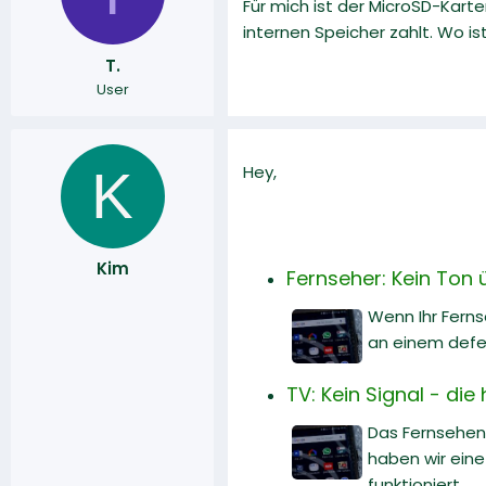
Für mich ist der MicroSD-Karte
r
a
internen Speicher zahlt. Wo i
m
T.
User
K
Hey,
Kim
Fernseher: Kein Ton 
Wenn Ihr Ferns
an einem defe
TV: Kein Signal - di
Das Fernsehen 
haben wir ein
funktioniert.