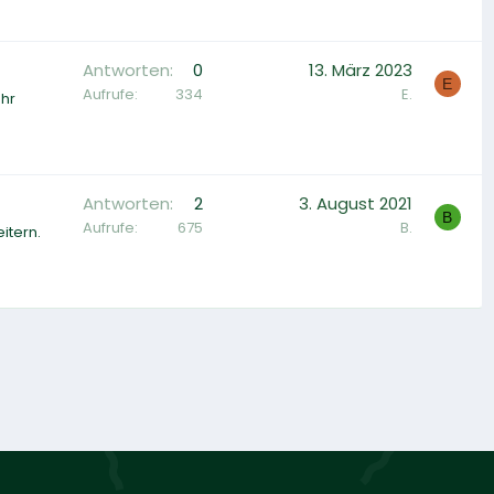
Antworten
0
13. März 2023
E
Aufrufe
334
E.
ehr
Antworten
2
3. August 2021
B
Aufrufe
675
B.
itern.