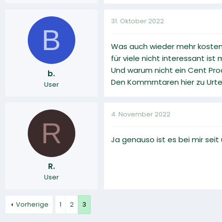
31. Oktober 2022
B
Was auch wieder mehr kosten 
für viele nicht interessant i
Und warum nicht ein Cent Prod
b.
Den Kommrntaren hier zu Urte
User
4. November 2022
R
Ja genauso ist es bei mir se
R.
User
Vorherige
1
2
3