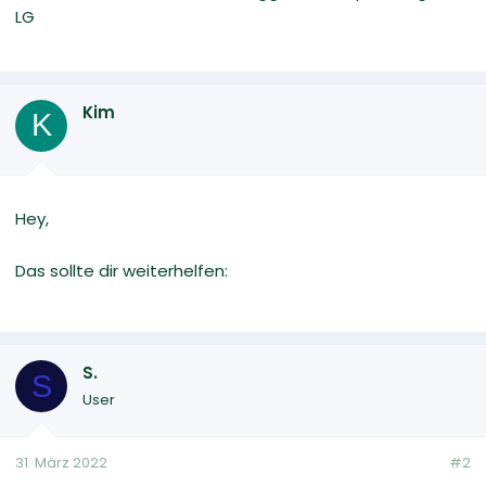
LG
Kim
K
Hey,
Das sollte dir weiterhelfen:
S.
S
User
31. März 2022
#2