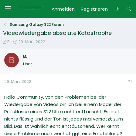
Anmelden
Registrieren
Samsung Galaxy S22 Forum
Videowiedergabe absolute Katastrophe
E
E
B.
29. März 2022
r
r
s
s
B.
B
t
t
User
e
e
l
l
l
l
29. März 2022
#1
e
t
r
a
m
Hallo Community, von den Problemen bei der
Wiedergabe von Videos bin ich bei einem Model der
Preisklasse eines S22 Ultra echt enttäuscht. Es läuft
nichts flüssig und der Ton ist jedes mal versetzt zum
Bild. Das ist wahrlich echt enttäuschend. Wer kennt
diese Probleme auch wer hat ggf. eine Empfehlung?