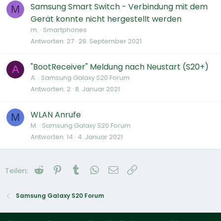
Samsung Smart Switch - Verbindung mit dem
M
Gerät konnte nicht hergestellt werden
m.
Smartphones
Antworten
27
28. September 2021
"BootReceiver" Meldung nach Neustart (S20+)
A
A.
Samsung Galaxy S20 Forum
Antworten
2
8. Januar 2021
WLAN Anrufe
M
M.
Samsung Galaxy S20 Forum
Antworten
14
4. Januar 2021
Reddit
Pinterest
Tumblr
WhatsApp
E-Mail
Link
Teilen:
Samsung Galaxy S20 Forum