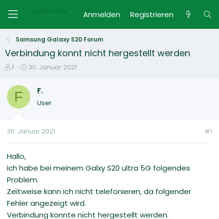
Anmelden
Registrieren
Samsung Galaxy S20 Forum
Verbindung konnt nicht hergestellt werden
E
E
F.
30. Januar 2021
r
r
s
s
F.
F
t
t
User
e
e
l
l
l
l
30. Januar 2021
#1
e
t
r
a
m
Hallo,
ich habe bei meinem Galxy S20 ultra 5G folgendes
Problem.
Zeitweise kann ich nicht telefonieren, da folgender
Fehler angezeigt wird.
Verbindung konnte nicht hergestellt werden.