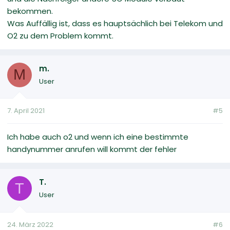
bekommen.
Was Auffällig ist, dass es hauptsächlich bei Telekom und
O2 zu dem Problem kommt.
m.
M
User
7. April 2021
#5
Ich habe auch o2 und wenn ich eine bestimmte
handynummer anrufen will kommt der fehler
T.
T
User
24. März 2022
#6