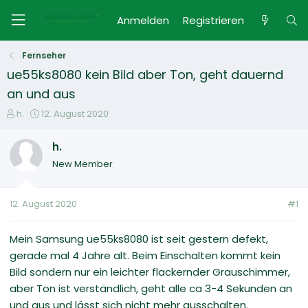
Anmelden
Registrieren
Fernseher
ue55ks8080 kein Bild aber Ton, geht dauernd
an und aus
E
E
h.
12. August 2020
r
r
s
s
h.
t
t
New Member
e
e
l
l
l
l
12. August 2020
#1
e
t
r
a
m
Mein Samsung ue55ks8080 ist seit gestern defekt,
gerade mal 4 Jahre alt. Beim Einschalten kommt kein
Bild sondern nur ein leichter flackernder Grauschimmer,
aber Ton ist verständlich, geht alle ca 3-4 Sekunden an
und aus und lässt sich nicht mehr ausschalten.