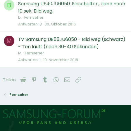
Samsung UE40JU6050: Einschalten, dann nach
B
10 sek. Bild weg.
b.
Fernseher
Antworten
0
30. Oktober 2016
TV Samsung UE55JU6050 - Bild weg (schwarz)
M
- Ton läuft (nach 30-40 Sekunden)
M.
Fernseher
Antworten
1
19. November 2018
Reddit
Pinterest
Tumblr
WhatsApp
E-Mail
Link
Teilen:
Fernseher