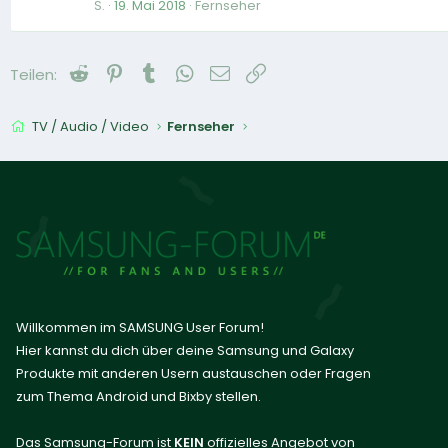
S.
19. Mai 2018
Fernseher
Reddit
Pinterest
Tumblr
WhatsApp
E-Mail
Link
Teilen:
TV / Audio / Video
Fernseher
Willkommen im SAMSUNG User Forum!
Hier kannst du dich über deine Samsung und Galaxy
Produkte mit anderen Usern austauschen oder Fragen
zum Thema Android und Bixby stellen.
Das Samsung-Forum ist
KEIN
offizielles Angebot von