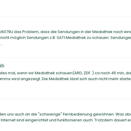
U6079U das Problem, dass die Sendungen in der Mediathek nach ein
 nicht möglich Sendungen z.B. SAT1 Mediathek zu schauen. Sendungen
..
ab
es mal, wenn wir Mediathek schauen(ARD, ZDF..) ca nach 45 min, da
mms wird angezeigt. Die Mediathek lässt sich auch nicht mehr starte
rden uns auch an die "schwierige" Fernbedienung gewöhnen. Was ab
u Internet sind eingerichtet und funktionieren auch. Trotzdem dauert 