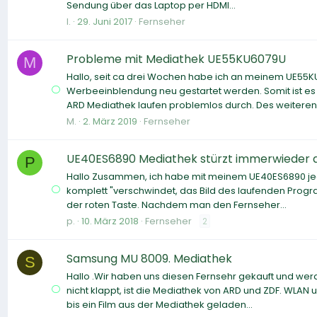
Sendung über das Laptop per HDMI...
l.
29. Juni 2017
Fernseher
Probleme mit Mediathek UE55KU6079U
M
Hallo, seit ca drei Wochen habe ich an meinem UE55K
Werbeeinblendung neu gestartet werden. Somit ist es
ARD Mediathek laufen problemlos durch. Des weiteren.
M.
2. März 2019
Fernseher
UE40ES6890 Mediathek stürzt immerwieder 
P
Hallo Zusammen, ich habe mit meinem UE40ES6890 jed
komplett "verschwindet, das Bild des laufenden Progra
der roten Taste. Nachdem man den Fernseher...
p.
10. März 2018
Fernseher
2
Samsung MU 8009. Mediathek
S
Hallo .Wir haben uns diesen Fernsehr gekauft und we
nicht klappt, ist die Mediathek von ARD und ZDF. WLAN 
bis ein Film aus der Mediathek geladen...