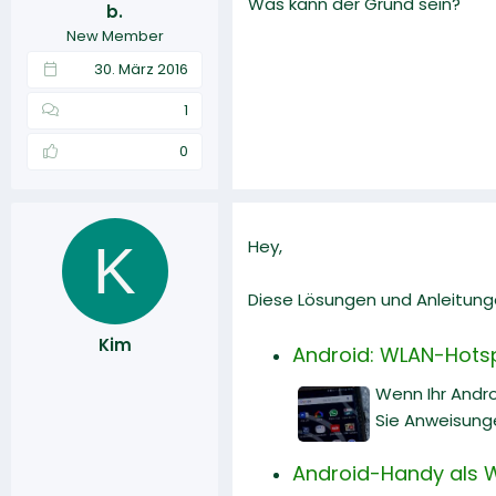
Was kann der Grund sein?
b.
r
a
New Member
m
30. März 2016
1
0
K
Hey,
Diese Lösungen und Anleitunge
Kim
Android: WLAN-Hotspo
Wenn Ihr Andro
Sie Anweisung
Android-Handy als W