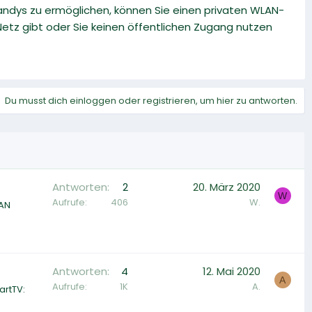
andys zu ermöglichen, können Sie einen privaten WLAN-
-Netz gibt oder Sie keinen öffentlichen Zugang nutzen
Du musst dich einloggen oder registrieren, um hier zu antworten.
Antworten
2
20. März 2020
W
Aufrufe
406
W.
LAN
Antworten
4
12. Mai 2020
A
Aufrufe
1K
A.
artTV: