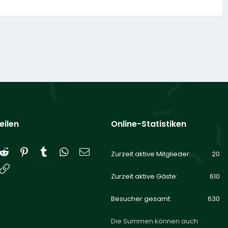
eilen
Online-Statistiken
Reddit
Pinterest
Tumblr
WhatsApp
E-Mail
Zurzeit aktive Mitglieder
20
Link
Zurzeit aktive Gäste
610
Besucher gesamt
630
Die Summen können auch