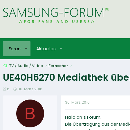
Foren
Aktuelles
TV / Audio / Video
Fernseher
UE40H6270 Mediathek übe
E
E
b.
30. März 2016
r
r
s
s
30. März 2016
t
t
B
e
e
Hallo an´s Forum.
l
l
l
l
Die Übertragung aus der Media
e
t