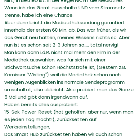
Min.) in Betrieb ist, in der Regel NICHT die Mediathek.
Wenn ich das Gerät ausschalte UND vom Stromnetz
trenne, habe ich eine Chance.
Aber dann bricht die Medieatheksendung garantiert
innerhalb der ersten 60 Min. ab. Das war früher, als wir
das Gerät neu hatten, meines Wissens nichts so. Aber
nun ist es schon seit 2-3 Jahren so..... total nervig!
Man kann dann i.d.R. nicht mal mehr den Film in der
Mediathek auswählen, was für sich mit einer
Stichwortsuche schon Höchststrafe ist, (Gestern z.B.
Komissar "Wisting") weil die Mediathek schon nach
wenigen Augenblicken ins normale Sendeprogramm
umschaltet, also abbricht. Also probiert man das Ganze
5 Mal und gibt dann irgendwann auf.
Haben bereits alles ausprobiert:
15-Sek. Power-Reset (hat geholfen, aber nur, wenn man
es jeden Tag macht!), Zurücksetzen auf
Werkseinstellungen,
Das Smart Hub zurücksetzen haben wir auch schon