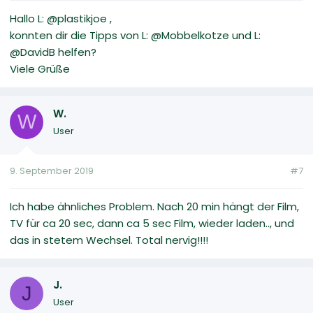
Hallo L: @plastikjoe ,
konnten dir die Tipps von L: @Mobbelkotze und L:
@DavidB helfen?
Viele Grüße
W.
W
User
9. September 2019
#7
Ich habe ähnliches Problem. Nach 20 min hängt der Film,
TV für ca 20 sec, dann ca 5 sec Film, wieder laden.., und
das in stetem Wechsel. Total nervig!!!!
J.
J
User