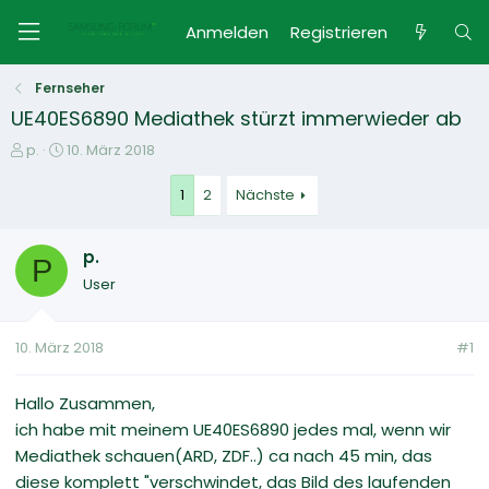
Anmelden
Registrieren
Fernseher
UE40ES6890 Mediathek stürzt immerwieder ab
E
E
p.
10. März 2018
r
r
s
s
1
2
Nächste
t
t
e
e
p.
l
l
P
l
l
User
e
t
r
a
m
10. März 2018
#1
Hallo Zusammen,
ich habe mit meinem UE40ES6890 jedes mal, wenn wir
Mediathek schauen(ARD, ZDF..) ca nach 45 min, das
diese komplett "verschwindet, das Bild des laufenden