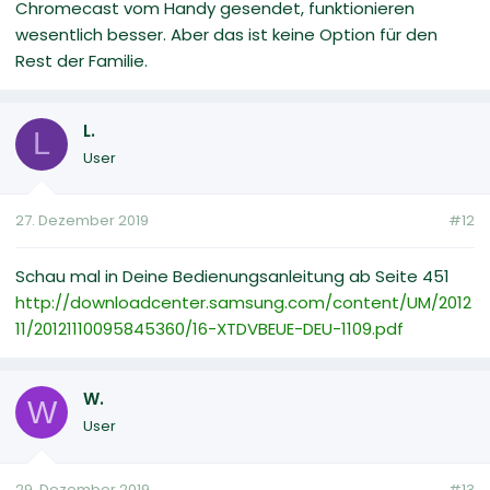
Chromecast vom Handy gesendet, funktionieren
wesentlich besser. Aber das ist keine Option für den
Rest der Familie.
L.
L
User
27. Dezember 2019
#12
Schau mal in Deine Bedienungsanleitung ab Seite 451
http://downloadcenter.samsung.com/content/UM/2012
11/20121110095845360/16-XTDVBEUE-DEU-1109.pdf
W.
W
User
29. Dezember 2019
#13