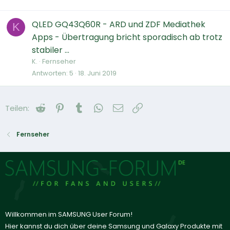
QLED GQ43Q60R - ARD und ZDF Mediathek
K
Apps - Übertragung bricht sporadisch ab trotz
stabiler ...
K.
Fernseher
Antworten
5
18. Juni 2019
Reddit
Pinterest
Tumblr
WhatsApp
E-Mail
Link
Teilen:
Fernseher
Willkommen im SAMSUNG User Forum!
Hier kannst du dich über deine Samsung und Galaxy Produkte mit