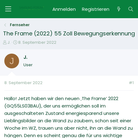
Anmelden
Registrieren
Fernseher
The Frame (2022) 55 Zoll Bewegungserkennung
E
E
J.
8. September 2022
r
r
s
s
J.
J
t
t
User
e
e
l
l
l
l
8. September 2022
#1
e
t
r
a
m
Hallo! Jetzt haben wir den neuen ‚The Frame‘ 2022
(GQ55LS03BAU), der uns ermöglichen soll im
ausgeschalteten Zustand energiesparend unsere
Lieblingsbilder an die Wand zu zaubern, schon seit einer
Woche im WZ, trauen uns aber nicht, ihn an die Wand zu
hängen. Denn es scheint genau die für uns wichtige