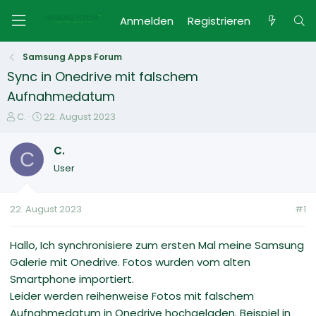
Anmelden
Registrieren
Samsung Apps Forum
Sync in Onedrive mit falschem
Aufnahmedatum
E
E
C.
22. August 2023
r
r
s
s
C.
C
t
t
User
e
e
l
l
l
l
22. August 2023
#1
e
t
r
a
m
Hallo, Ich synchronisiere zum ersten Mal meine Samsung
Galerie mit Onedrive. Fotos wurden vom alten
Smartphone importiert.
Leider werden reihenweise Fotos mit falschem
Aufnahmedatum in Onedrive hochgeladen. Beispiel in