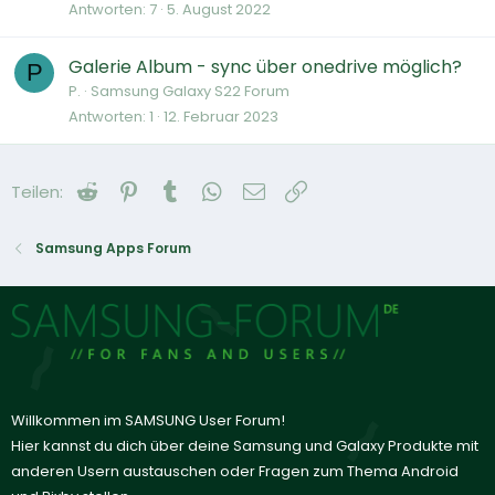
Antworten
7
5. August 2022
Galerie Album - sync über onedrive möglich?
P
P.
Samsung Galaxy S22 Forum
Antworten
1
12. Februar 2023
Reddit
Pinterest
Tumblr
WhatsApp
E-Mail
Link
Teilen:
Samsung Apps Forum
Willkommen im SAMSUNG User Forum!
Hier kannst du dich über deine Samsung und Galaxy Produkte mit
anderen Usern austauschen oder Fragen zum Thema Android