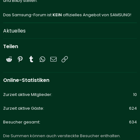
und Bixby stellen.
Das Samsung-Forum ist
KEIN
offizielles Angebot von SAMSUNG!
Aktuelles
Teilen
Reddit
Pinterest
Tumblr
WhatsApp
E-Mail
Link
Online-Statistiken
Zurzeit aktive Mitglieder
10
Zurzeit aktive Gäste
624
Besucher gesamt
634
Die Summen können auch versteckte Besucher enthalten.