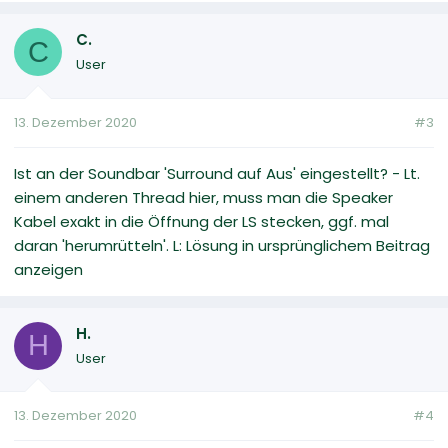
C.
C
User
13. Dezember 2020
#3
Ist an der Soundbar 'Surround auf Aus' eingestellt? - Lt.
einem anderen Thread hier, muss man die Speaker
Kabel exakt in die Öffnung der LS stecken, ggf. mal
daran 'herumrütteln'. L: Lösung in ursprünglichem Beitrag
anzeigen
H.
H
User
13. Dezember 2020
#4