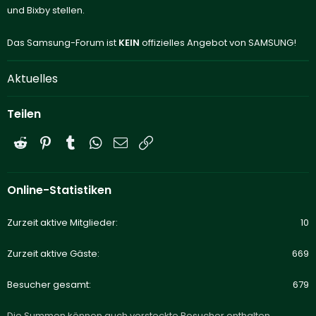
und Bixby stellen.
Das Samsung-Forum ist
KEIN
offizielles Angebot von SAMSUNG!
Aktuelles
Teilen
Reddit
Pinterest
Tumblr
WhatsApp
E-Mail
Link
Online-Statistiken
Zurzeit aktive Mitglieder
10
Zurzeit aktive Gäste
669
Besucher gesamt
679
Die Summen können auch versteckte Besucher enthalten.