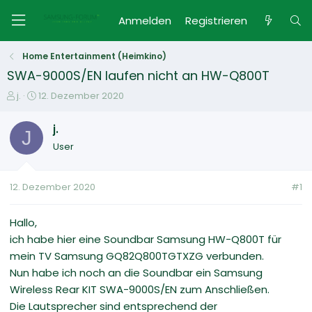
Anmelden
Registrieren
Home Entertainment (Heimkino)
SWA-9000S/EN laufen nicht an HW-Q800T
E
E
j.
12. Dezember 2020
r
r
s
s
j.
J
t
t
User
e
e
l
l
l
l
12. Dezember 2020
#1
e
t
r
a
m
Hallo,
ich habe hier eine Soundbar Samsung HW-Q800T für
mein TV Samsung GQ82Q800TGTXZG verbunden.
Nun habe ich noch an die Soundbar ein Samsung
Wireless Rear KIT SWA-9000S/EN zum Anschließen.
Die Lautsprecher sind entsprechend der