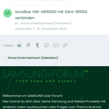
Sondbar HW-MS6500 mit SWA-9000S
M
verbinden
M.
Home Entertainment (Heimkino)
Antworten
3
15. Dezember 2020
Reddit
Pinterest
Tumblr
WhatsApp
E-Mail
Link
Teilen:
Home Entertainment (Heimkino)
Willkommen im SAMSUNG User Forum!
Hier kannst du dich über deine Samsung und Galaxy Produkte mit
anderen Usern austauschen oder Fragen zum Thema Android