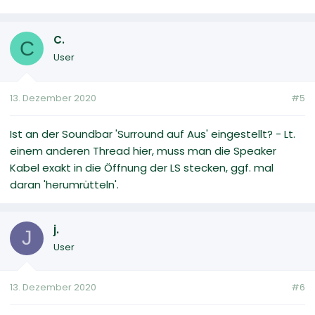
C.
C
User
13. Dezember 2020
#5
Ist an der Soundbar 'Surround auf Aus' eingestellt? - Lt.
einem anderen Thread hier, muss man die Speaker
Kabel exakt in die Öffnung der LS stecken, ggf. mal
daran 'herumrütteln'.
j.
J
User
13. Dezember 2020
#6