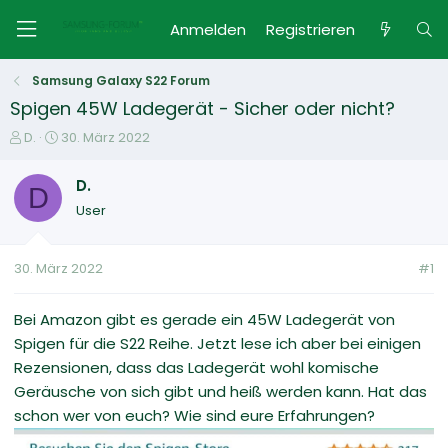
Anmelden
Registrieren
Samsung Galaxy S22 Forum
Spigen 45W Ladegerät - Sicher oder nicht?
E
E
D.
30. März 2022
r
r
s
s
D.
D
t
t
User
e
e
l
l
l
l
30. März 2022
#1
e
t
r
a
m
Bei Amazon gibt es gerade ein 45W Ladegerät von
Spigen für die S22 Reihe. Jetzt lese ich aber bei einigen
Rezensionen, dass das Ladegerät wohl komische
Geräusche von sich gibt und heiß werden kann. Hat das
schon wer von euch? Wie sind eure Erfahrungen?