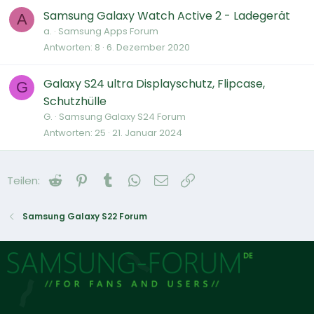
Samsung Galaxy Watch Active 2 - Ladegerät
A
a.
Samsung Apps Forum
Antworten
8
6. Dezember 2020
Galaxy S24 ultra Displayschutz, Flipcase,
G
Schutzhülle
G.
Samsung Galaxy S24 Forum
Antworten
25
21. Januar 2024
Reddit
Pinterest
Tumblr
WhatsApp
E-Mail
Link
Teilen:
Samsung Galaxy S22 Forum