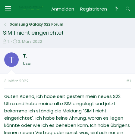
Anmelden
Registrieren
Samsung Galaxy S22 Forum
SIM 1 nicht eingerichtet
E
E
T.
3. März 2022
r
r
s
s
T.
T
t
t
User
e
e
l
l
l
l
3. März 2022
#1
e
t
r
a
m
Guten Abend, ich habe seit gestern mein neues S22
Ultra und habe meine alte SIM eingelegt und jetzt
bekomme ich ständig die Meldung "SIM 1 nicht
eingerichtet". Ich habe keine Ahnung, woran es liegen
könnte oder wie ich es beheben kann. Ich habe übrigens
keinen neuen Vertrag oder sonst was, einfach nur ein