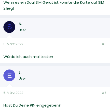
Wenn es ein Dual SIM Gerät ist könnte die Karte auf SIM
2 liegt
S.
S
User
5. März 2022
#5
Würde ich auch mal testen
E.
E
User
5. März 2022
#6
Hast Du Deine PIN eingegeben?