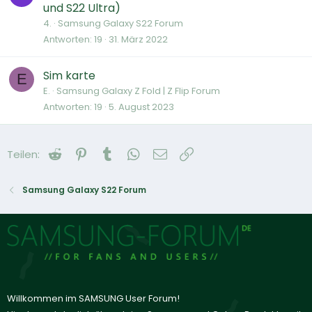
und S22 Ultra)
4.
Samsung Galaxy S22 Forum
Antworten
19
31. März 2022
Sim karte
E
E.
Samsung Galaxy Z Fold | Z Flip Forum
Antworten
19
5. August 2023
Reddit
Pinterest
Tumblr
WhatsApp
E-Mail
Link
Teilen:
Samsung Galaxy S22 Forum
Willkommen im SAMSUNG User Forum!