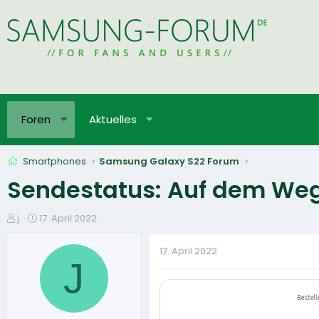
Foren
Aktuelles
Smartphones
Samsung Galaxy S22 Forum
Sendestatus: Auf dem Weg
E
E
j.
17. April 2022
r
r
s
s
17. April 2022
t
t
J
e
e
l
l
l
l
e
t