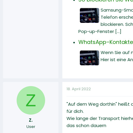
Samsung-Smart
Telefon ersche
blockieren. S
Pop-up-Fenster [...]
WhatsApp–Kontakte w
Wenn Sie auf m
Hier ist eine 
18. April 2022
Z
"Auf dem Weg dorthin" heißt 
für dich.
Wie lange der Transport hierh
Z.
das schon dauern
User