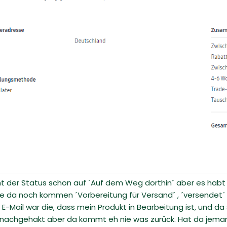
eht der Status schon auf ´Auf dem Weg dorthin´ aber es habt
te da noch kommen ´Vorbereitung für Versand´ , ´versendet´
e E-Mail war die, dass mein Produkt in Bearbeitung ist, und 
nachgehakt aber da kommt eh nie was zurück. Hat da jema