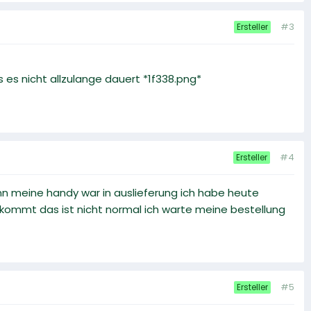
#3
Ersteller
ss es nicht allzulange dauert *1f338.png*
#4
Ersteller
ann meine handy war in auslieferung ich habe heute
ommt das ist nicht normal ich warte meine bestellung
#5
Ersteller