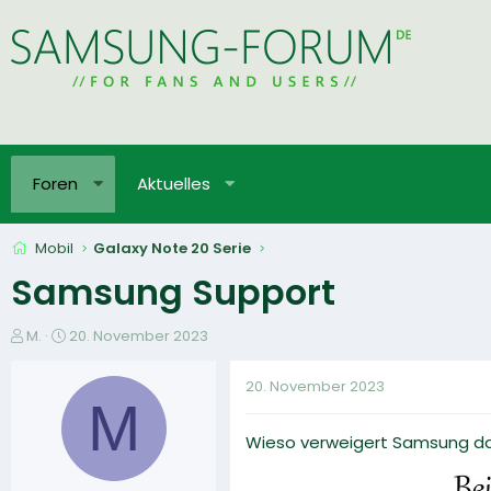
Foren
Aktuelles
Mobil
Galaxy Note 20 Serie
Samsung Support
E
E
M.
20. November 2023
r
r
s
s
20. November 2023
t
t
M
e
e
Wieso verweigert Samsung da
l
l
l
l
e
t