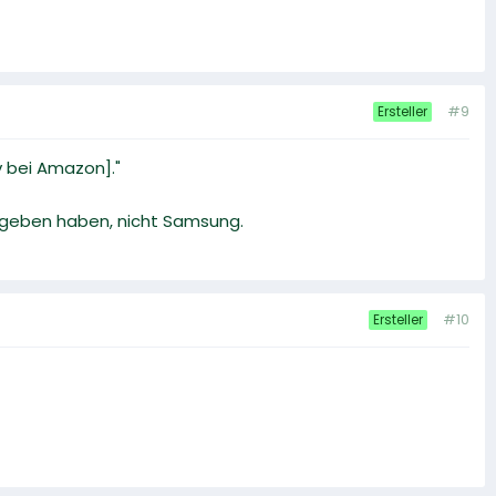
#9
Ersteller
iv bei Amazon]."
gegeben haben, nicht Samsung.
#10
Ersteller