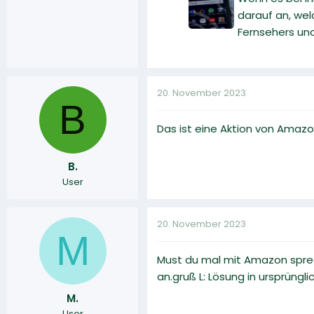
darauf an, wel
Fernsehers un
20. November 2023
B
Das ist eine Aktion von Amazo
B.
User
20. November 2023
M
Must du mal mit Amazon sprec
an.gruß L: Lösung in ursprüng
M.
User