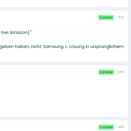
#4
Ersteller
iv bei Amazon]."
egeben haben, nicht Samsung. L: Lösung in ursprünglichem
#5
Ersteller
#6
Ersteller