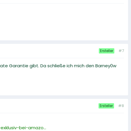
#7
Ersteller
te Garantie gibt. Da schließe ich mich den Barney0w
#8
Ersteller
xklusiv-bei-amazo...