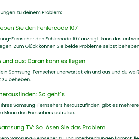
sungen zu deinem Problem:
ben Sie den Fehlercode 107
ung-Fernseher den Fehlercode 107 anzeigt, kann das entwede
liegen. Zum Glück können Sie beide Probleme selbst beheben. I
und aus: Daran kann es liegen
dein Samsung-Fernseher unerwartet ein und aus und du weißt
t zu beheben.
erausfinden: So geht´s
Ihres Samsung-Fernsehers herauszufinden, gibt es mehrere M
im Menü des Fernsehers aufrufen.
Samsung TV: So lösen Sie das Problem
hrem Samsung-Fernseher zu Tonunterbrechungen kommt, lie