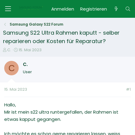
Anmelden
Registrieren
Samsung Galaxy S22 Forum
Samsung S22 Ultra Rahmen kaputt - selber
reparieren oder Kosten für Reparatur?
E
E
C.
15. Mai 2023
r
r
s
s
C.
C
t
t
User
e
e
l
l
l
l
15. Mai 2023
#1
e
t
r
a
m
Hallo,
Mir ist mein s22 ultra runtergefallen, der Rahmen ist
etwas kapput gegangen.
Ich möchte es schon gerne reparieren lassen, weiss