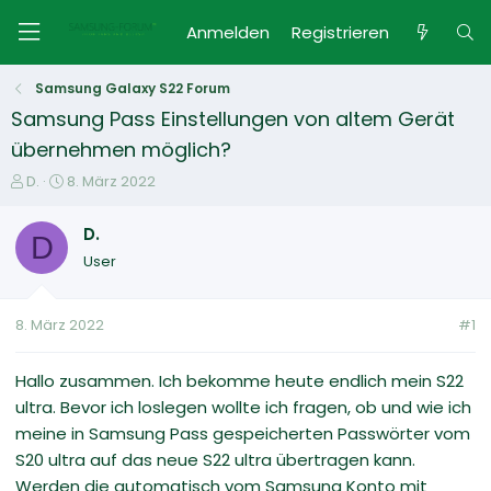
Anmelden
Registrieren
Samsung Galaxy S22 Forum
Samsung Pass Einstellungen von altem Gerät
übernehmen möglich?
E
E
D.
8. März 2022
r
r
s
s
D.
D
t
t
User
e
e
l
l
l
l
8. März 2022
#1
e
t
r
a
m
Hallo zusammen. Ich bekomme heute endlich mein S22
ultra. Bevor ich loslegen wollte ich fragen, ob und wie ich
meine in Samsung Pass gespeicherten Passwörter vom
S20 ultra auf das neue S22 ultra übertragen kann.
Werden die automatisch vom Samsung Konto mit