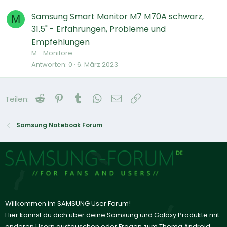
Samsung Smart Monitor M7 M70A schwarz,
M
31.5" - Erfahrungen, Probleme und
Empfehlungen
M.
Monitore
Antworten
0
6. März 2023
Reddit
Pinterest
Tumblr
WhatsApp
E-Mail
Link
Teilen:
Samsung Notebook Forum
Willkommen im SAMSUNG User Forum!
Hier kannst du dich über deine Samsung und Galaxy Produkte mit
anderen Usern austauschen oder Fragen zum Thema Android