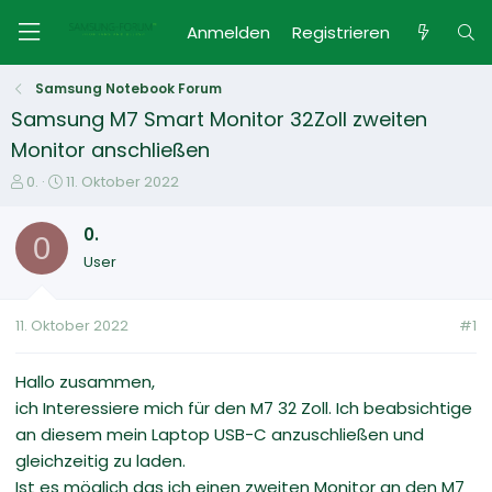
Anmelden
Registrieren
Samsung Notebook Forum
Samsung M7 Smart Monitor 32Zoll zweiten
Monitor anschließen
E
E
0.
11. Oktober 2022
r
r
s
s
0.
0
t
t
User
e
e
l
l
l
l
11. Oktober 2022
#1
e
t
r
a
m
Hallo zusammen,
ich Interessiere mich für den M7 32 Zoll. Ich beabsichtige
an diesem mein Laptop USB-C anzuschließen und
gleichzeitig zu laden.
Ist es möglich das ich einen zweiten Monitor an den M7