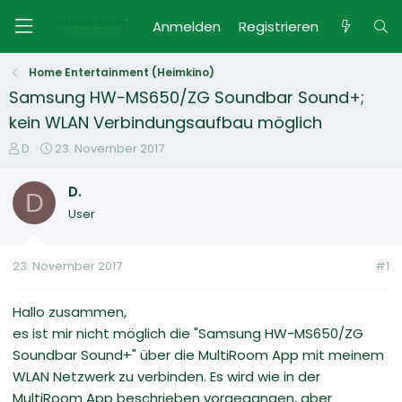
Anmelden
Registrieren
Home Entertainment (Heimkino)
Samsung HW-MS650/ZG Soundbar Sound+;
kein WLAN Verbindungsaufbau möglich
E
E
D.
23. November 2017
r
r
s
s
D.
D
t
t
User
e
e
l
l
l
l
23. November 2017
#1
e
t
r
a
m
Hallo zusammen,
es ist mir nicht möglich die "Samsung HW-MS650/ZG
Soundbar Sound+" über die MultiRoom App mit meinem
WLAN Netzwerk zu verbinden. Es wird wie in der
MultiRoom App beschrieben vorgegangen, aber