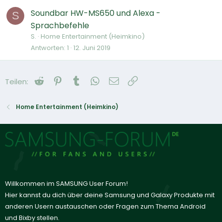
Soundbar HW-MS650 und Alexa -
S
Sprachbefehle
S.
Home Entertainment (Heimkino)
Antworten
1
12. Juni 2019
Reddit
Pinterest
Tumblr
WhatsApp
E-Mail
Link
Teilen:
Home Entertainment (Heimkino)
Willkommen im SAMSUNG User Forum!
Hier kannst du dich über deine Samsung und Galaxy Produkte mit
anderen Usern austauschen oder Fragen zum Thema Android
und Bixby stellen.