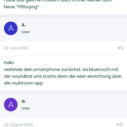
Neue *1f61e.png*
A.
A
User
22. Juni 2020
#9
hallo
verbinde dein smartphone zunächst via bluetooth mit
der soundbar und starte dann die wlan einrichtung über
die multiroom app
a.
A
User
29. August 2020
#10