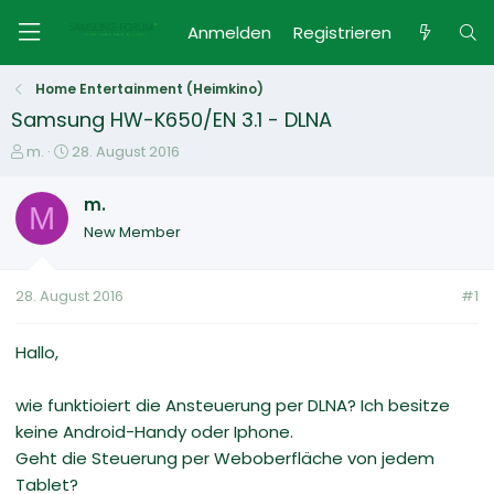
Anmelden
Registrieren
Home Entertainment (Heimkino)
Samsung HW-K650/EN 3.1 - DLNA
E
E
m.
28. August 2016
r
r
s
s
m.
M
t
t
New Member
e
e
l
l
l
l
28. August 2016
#1
e
t
r
a
m
Hallo,
wie funktioiert die Ansteuerung per DLNA? Ich besitze
keine Android-Handy oder Iphone.
Geht die Steuerung per Weboberfläche von jedem
Tablet?