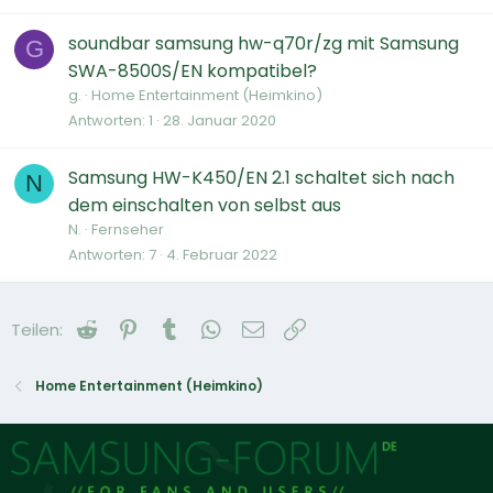
soundbar samsung hw-q70r/zg mit Samsung
G
SWA-8500S/EN kompatibel?
g.
Home Entertainment (Heimkino)
Antworten
1
28. Januar 2020
Samsung HW-K450/EN 2.1 schaltet sich nach
N
dem einschalten von selbst aus
N.
Fernseher
Antworten
7
4. Februar 2022
Reddit
Pinterest
Tumblr
WhatsApp
E-Mail
Link
Teilen:
Home Entertainment (Heimkino)