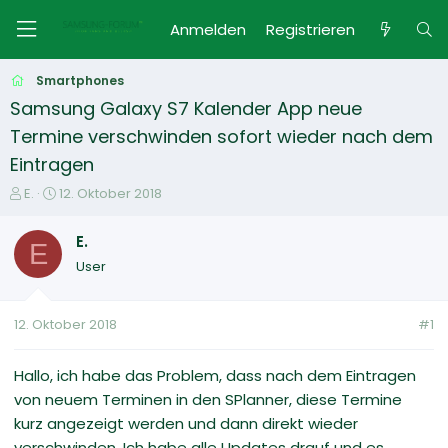
Anmelden
Registrieren
Smartphones
Samsung Galaxy S7 Kalender App neue
Termine verschwinden sofort wieder nach dem
Eintragen
E
E
E.
12. Oktober 2018
r
r
s
s
E.
E
t
t
User
e
e
l
l
l
l
12. Oktober 2018
#1
e
t
r
a
m
Hallo, ich habe das Problem, dass nach dem Eintragen
von neuem Terminen in den SPlanner, diese Termine
kurz angezeigt werden und dann direkt wieder
verschwinden. Ich habe alle Updates drauf und es