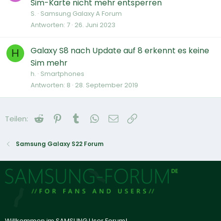
Sim-Karte nicht mehr entsperren
S.
Samsung Galaxy A Forum
Antworten
7
26. Juni 2023
Galaxy S8 nach Update auf 8 erkennt es keine
H
Sim mehr
h.
Smartphones
Antworten
8
28. September 2019
Reddit
Pinterest
Tumblr
WhatsApp
E-Mail
Link
Teilen:
Samsung Galaxy S22 Forum
Willkommen im SAMSUNG User Forum!