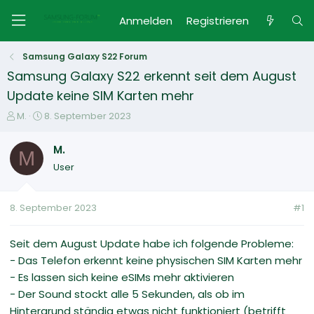
Anmelden
Registrieren
Samsung Galaxy S22 Forum
Samsung Galaxy S22 erkennt seit dem August
Update keine SIM Karten mehr
E
E
M.
8. September 2023
r
r
s
s
M.
M
t
t
User
e
e
l
l
l
l
8. September 2023
#1
e
t
r
a
m
Seit dem August Update habe ich folgende Probleme:
- Das Telefon erkennt keine physischen SIM Karten mehr
- Es lassen sich keine eSIMs mehr aktivieren
- Der Sound stockt alle 5 Sekunden, als ob im
Hintergrund ständig etwas nicht funktioniert (betrifft