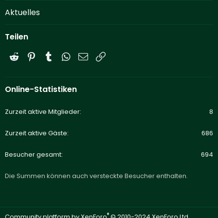
Aktuelles
Teilen
Reddit
Pinterest
Tumblr
WhatsApp
E-Mail
Link
Online-Statistiken
Zurzeit aktive Mitglieder
8
Zurzeit aktive Gäste
686
Besucher gesamt
694
Die Summen können auch versteckte Besucher enthalten.
®
Community platform by XenForo
© 2010-2024 XenForo Ltd.