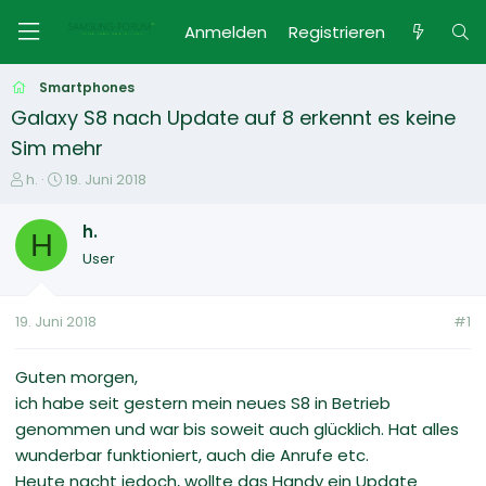
Anmelden
Registrieren
Smartphones
Galaxy S8 nach Update auf 8 erkennt es keine
Sim mehr
E
E
h.
19. Juni 2018
r
r
s
s
h.
H
t
t
User
e
e
l
l
l
l
19. Juni 2018
#1
e
t
r
a
m
Guten morgen,
ich habe seit gestern mein neues S8 in Betrieb
genommen und war bis soweit auch glücklich. Hat alles
wunderbar funktioniert, auch die Anrufe etc.
Heute nacht jedoch, wollte das Handy ein Update