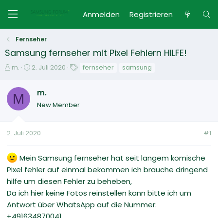
Anmelden
Registrieren
Fernseher
Samsung fernseher mit Pixel Fehlern HILFE!
E
E
S
m.
2. Juli 2020
fernseher
samsung
r
r
c
s
s
h
m.
t
M
t
l
New Member
e
e
a
l
l
g
l
l
w
2. Juli 2020
#1
e
t
o
r
a
r
m
t
Mein Samsung fernseher hat seit langem komische
e
Pixel fehler auf einmal bekommen ich brauche dringend
hilfe um diesen Fehler zu beheben,
Da ich hier keine Fotos reinstellen kann bitte ich um
Antwort über WhatsApp auf die Nummer:
+491634870041.