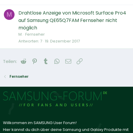
Drahtlose Anzeige von Microsoft Surface Pro4
M
auf Samsung QE65Q7FAM Fernseher nicht
möglich
M.
Fernseher
Antworten
7
19. Dezember 2017
Reddit
Pinterest
Tumblr
WhatsApp
E-Mail
Link
Teilen:
Fernseher
Willkommen im SAMSUNG User Forum!
Hier kannst du dich über deine Samsung und Galaxy Produkte mit