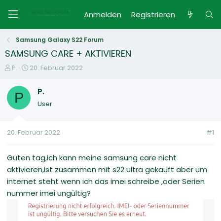
Anmelden
Registrieren
Samsung Galaxy S22 Forum
SAMSUNG CARE + AKTIVIEREN
E
E
P.
20. Februar 2022
r
r
s
s
P.
P
t
t
User
e
e
l
l
l
l
20. Februar 2022
#1
e
t
r
a
m
Guten tag,ich kann meine samsung care nicht
aktivieren,ist zusammen mit s22 ultra gekauft aber um
internet steht wenn ich das imei schreibe ,oder Serien
nummer imei ungültig?