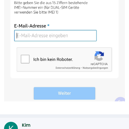
Kim
K