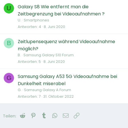
Galaxy S8 Wie entfernt man die
U
Zeitbegrenzung bei Videoaufnahmen ?
U.
Smartphones
Antworten
4
8. Juni 2020
Zeitlupensequenz während Videoaufnahme
B
möglich?
B.
Samsung Galaxy S10 Forum
Antworten
5
8. Juni 2020
Samsung Galaxy A53 5G Videoaufnahme bei
G
Dunkelheit miserabel
G.
Samsung Galaxy A Forum
Antworten
7
31. Oktober 2022
Reddit
Pinterest
Tumblr
WhatsApp
E-Mail
Link
Teilen: