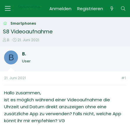
Anmelden
Registrieren
Smartphones
S8 Videoaufnahme
E
E
B.
21. Juni 2021
r
r
s
s
B.
B
t
t
User
e
e
l
l
l
l
21. Juni 2021
#1
e
t
r
a
m
Hallo zusammen,
ist es möglich während einer Videoaufnahme die
Uhrzeit und Datum direkt anzuzeigen ohne eine
zusätzliche App zu verwenden? Falls nicht, welche App
könnt ihr mir empfehlen? VG