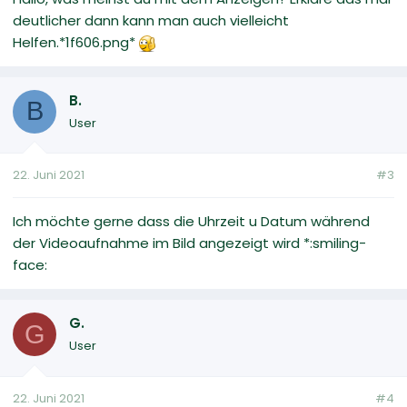
deutlicher dann kann man auch vielleicht
Helfen.*1f606.png*
B.
B
User
22. Juni 2021
#3
Ich möchte gerne dass die Uhrzeit u Datum während
der Videoaufnahme im Bild angezeigt wird *:smiling-
face:
G.
G
User
22. Juni 2021
#4