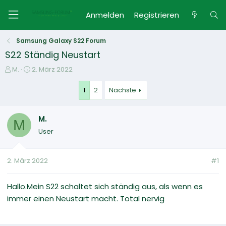
Anmelden
Registrieren
Samsung Galaxy S22 Forum
S22 Ständig Neustart
E
E
M.
2. März 2022
r
r
s
s
1
2
Nächste
t
t
e
e
M.
l
l
M
l
l
User
e
t
r
a
m
2. März 2022
#1
Hallo.Mein S22 schaltet sich ständig aus, als wenn es
immer einen Neustart macht. Total nervig