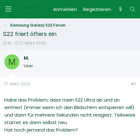
Anmelden
Registrieren
Samsung Galaxy S22 Forum
S22 friert öfters ein
E
E
M.
17. März 2022
r
r
s
s
M.
M
t
t
User
e
e
l
l
l
l
17. März 2022
#1
e
t
r
a
m
Habe das Problem, dass mein S22 Ultra ab und an
einfriert (immer wenn ich den Bildschirm entsperren will)
und dann für mehrere Sekunden nicht reagiert. Teilweise
startet es dann selbst neu.
Hat noch jemand das Problem?