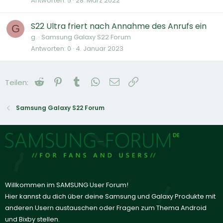
Antworten
5
28. März 2022
S22 Ultra friert nach Annahme des Anrufs ein
G
g.
Samsung Galaxy S22 Forum
Antworten
0
4. Januar 2023
Reddit
Pinterest
Tumblr
WhatsApp
E-Mail
Link
Teilen:
Samsung Galaxy S22 Forum
Willkommen im SAMSUNG User Forum!
Hier kannst du dich über deine Samsung und Galaxy Produkte mit
anderen Usern austauschen oder Fragen zum Thema Android
und Bixby stellen.