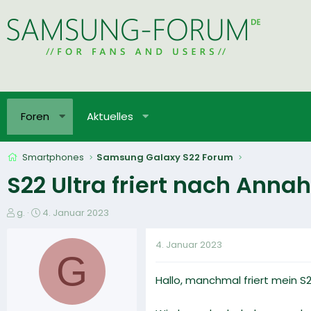
Foren
Aktuelles
Smartphones
Samsung Galaxy S22 Forum
S22 Ultra friert nach Anna
E
E
g.
4. Januar 2023
r
r
s
s
4. Januar 2023
t
t
G
e
e
Hallo, manchmal friert mein S
l
l
l
l
e
t