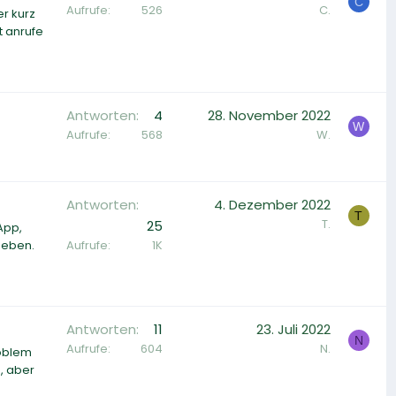
C
Aufrufe
526
C.
r kurz
t anrufe
Antworten
4
28. November 2022
W
Aufrufe
568
W.
Antworten
4. Dezember 2022
T
T.
25
App,
Aufrufe
1K
ngeben.
Antworten
11
23. Juli 2022
N
Aufrufe
604
N.
roblem
, aber