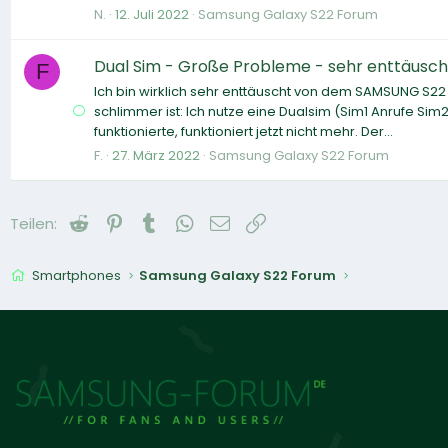
N.
12. Juli 2022
Samsung Galaxy S22 Forum
Dual Sim - Große Probleme - sehr enttäusc
F
Ich bin wirklich sehr enttäuscht von dem SAMSUNG S22 U
schlimmer ist: Ich nutze eine Dualsim (Sim1 Anrufe Si
funktionierte, funktioniert jetzt nicht mehr. Der...
F.
27. März 2022
Samsung Galaxy S22 Forum
Reddit
Pinterest
Tumblr
WhatsApp
E-Mail
Link
Teilen:
Smartphones
Samsung Galaxy S22 Forum