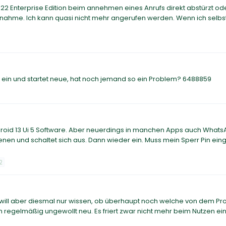
22 Enterprise Edition beim annehmen eines Anrufs direkt abstürzt ode
nnahme. Ich kann quasi nicht mehr angerufen werden. Wenn ich selbs
rt ein und startet neue, hat noch jemand so ein Problem? 6488859
ndroid 13 Ui 5 Software. Aber neuerdings in manchen Apps auch Whats
dienen und schaltet sich aus. Dann wieder ein. Muss mein Sperr Pin ei
2
ich will aber diesmal nur wissen, ob überhaupt noch welche von dem P
h regelmäßig ungewollt neu. Es friert zwar nicht mehr beim Nutzen ein