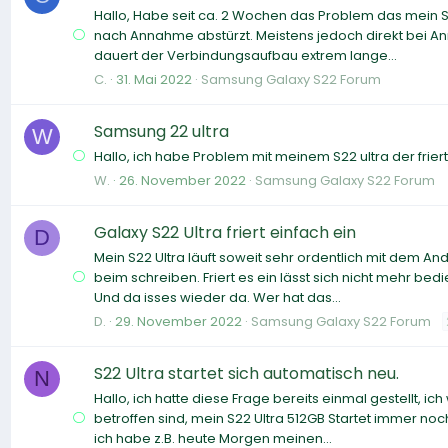
Hallo, Habe seit ca. 2 Wochen das Problem das mein S
nach Annahme abstürzt. Meistens jedoch direkt bei A
dauert der Verbindungsaufbau extrem lange...
C.
31. Mai 2022
Samsung Galaxy S22 Forum
Samsung 22 ultra
W
Hallo, ich habe Problem mit meinem S22 ultra der frie
W.
26. November 2022
Samsung Galaxy S22 Forum
Galaxy S22 Ultra friert einfach ein
D
Mein S22 Ultra läuft soweit sehr ordentlich mit dem A
beim schreiben. Friert es ein lässt sich nicht mehr be
Und da isses wieder da. Wer hat das...
D.
29. November 2022
Samsung Galaxy S22 Forum
S22 Ultra startet sich automatisch neu.
N
Hallo, ich hatte diese Frage bereits einmal gestellt, 
betroffen sind, mein S22 Ultra 512GB Startet immer noc
ich habe z.B. heute Morgen meinen...