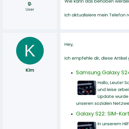
Wie kann das behoben werde
g.
r
a
User
m
Ich aktualisiere mein Telefon
K
Hey,
Ich empfehle dir, diese Artike
Kim
Samsung Galaxy S24 U
Hallo, Leute! 
und leise arbe
Update wurde v
unseren sozialen Netzwe
Galaxy S22: SIM-Karte
In unserem Hilf