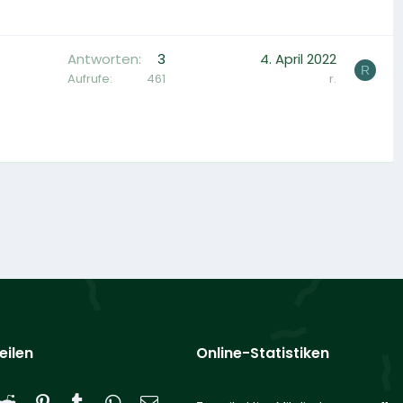
Antworten
3
4. April 2022
R
Aufrufe
461
r.
eilen
Online-Statistiken
Reddit
Pinterest
Tumblr
WhatsApp
E-Mail