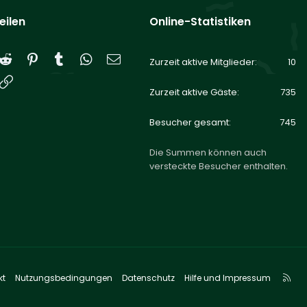
eilen
Online-Statistiken
Reddit
Pinterest
Tumblr
WhatsApp
E-Mail
Zurzeit aktive Mitglieder
10
Link
Zurzeit aktive Gäste
735
Besucher gesamt
745
Die Summen können auch
versteckte Besucher enthalten.
R
kt
Nutzungsbedingungen
Datenschutz
Hilfe und Impressum
S
S