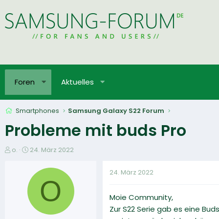
Foren
Aktuelles
Smartphones
Samsung Galaxy S22 Forum
Probleme mit buds Pro
E
E
o.
24. März 2022
r
r
s
s
24. März 2022
t
t
O
e
e
Moie Community,
l
l
l
l
Zur S22 Serie gab es eine Bu
e
t