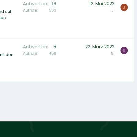
Antworten
13
12. Mai 2022
J
Aufrufe
563
J.
nd auf
ngen
Antworten
5
22. März 2022
9
Aufrufe
459
9.
mit den