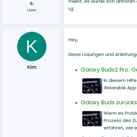
meint, es würde sich anhören a
o.
r
a
Lg
User
m
K
Hey,
Diese Lösungen und Anleitunge
Kim
Galaxy Buds2 Pro: 
In diesem Hilf
Wearable App 
Galaxy Buds zurücks
Wenn es Proble
Prozess des Zu
erfahren, wie 