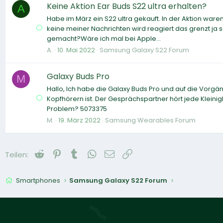
Keine Aktion Ear Buds S22 ultra erhalten?
A
Habe im März ein S22 ultra gekauft. In der Aktion war
keine meiner Nachrichten wird reagiert das grenzt ja sch
gemacht?Wäre ich mal bei Apple...
A.
10. Mai 2022
Samsung Galaxy S22 Forum
Galaxy Buds Pro
M
Hallo, Ich habe die Galaxy Buds Pro und auf die Vorg
Kopfhörern ist. Der Gesprächspartner hört jede Kleinig
Problem? 5073375
M.
19. März 2022
Samsung Wearables Forum
Reddit
Pinterest
Tumblr
WhatsApp
E-Mail
Link
Teilen:
Smartphones
Samsung Galaxy S22 Forum