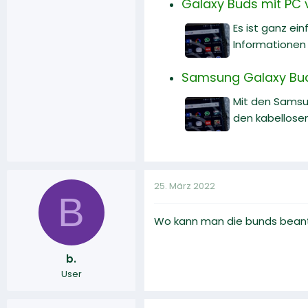
Galaxy Buds mit PC v
Es ist ganz ei
Informationen 
Samsung Galaxy Buds
Mit den Samsu
den kabellosen
25. März 2022
B
Wo kann man die bunds bean
b.
User