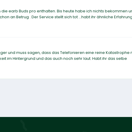
en die earb Buds pro enthalten. Bis heute habe ich nichts bekommen u
on an Betrug . Der Service stellt sich tot ...habt ihr ähnliche Erfahru
änger und muss sagen, dass das Telefonieren eine reine Katastrophe 
keit im Hintergrund und das auch noch sehr laut. Habt ihr das selbe