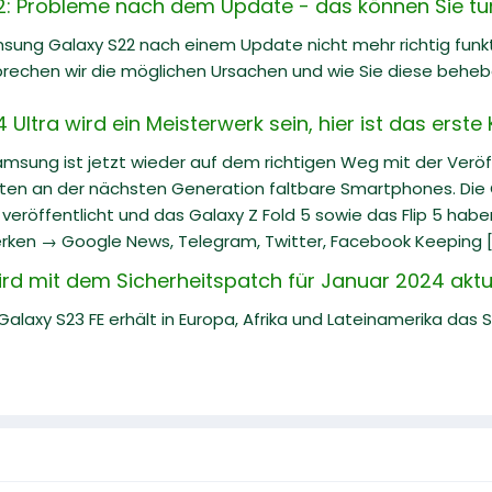
: Probleme nach dem Update - das können Sie tu
ung Galaxy S22 nach einem Update nicht mehr richtig funkti
prechen wir die möglichen Ursachen und wie Sie diese behe
ltra wird ein Meisterwerk sein, hier ist das erste
Samsung ist jetzt wieder auf dem richtigen Weg mit der Veröf
iten an der nächsten Generation faltbare Smartphones. Die G
eröffentlicht und das Galaxy Z Fold 5 sowie das Flip 5 hab
rken → Google News, Telegram, Twitter, Facebook Keeping [.
rd mit dem Sicherheitspatch für Januar 2024 aktua
laxy S23 FE erhält in Europa, Afrika und Lateinamerika das 