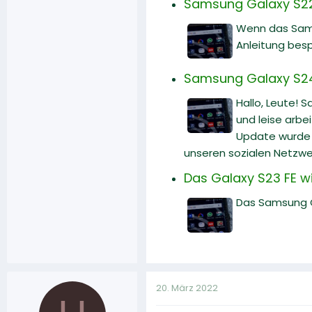
Samsung Galaxy S22
Wenn das Sams
Anleitung bes
Samsung Galaxy S24 U
Hallo, Leute! 
und leise arbe
Update wurde v
unseren sozialen Netzwe
Das Galaxy S23 FE wi
Das Samsung Ga
20. März 2022