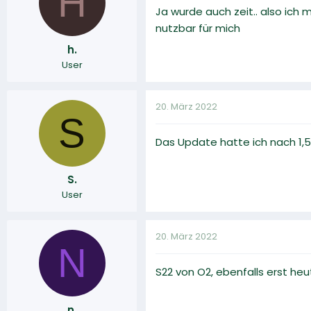
H
Ja wurde auch zeit.. also ich
nutzbar für mich
h.
User
20. März 2022
S
Das Update hatte ich nach 1,5
S.
User
20. März 2022
N
S22 von O2, ebenfalls erst h
n.