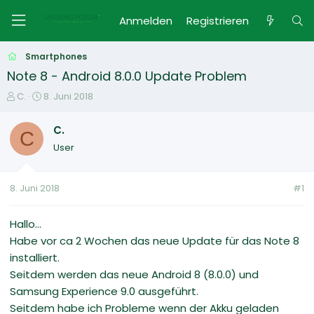
Anmelden
Registrieren
Smartphones
Note 8 - Android 8.0.0 Update Problem
E
E
C.
8. Juni 2018
r
r
s
s
C.
C
t
t
User
e
e
l
l
l
l
8. Juni 2018
#1
e
t
r
a
m
Hallo...
Habe vor ca 2 Wochen das neue Update für das Note 8
installiert.
Seitdem werden das neue Android 8 (8.0.0) und
Samsung Experience 9.0 ausgeführt.
Seitdem habe ich Probleme wenn der Akku geladen