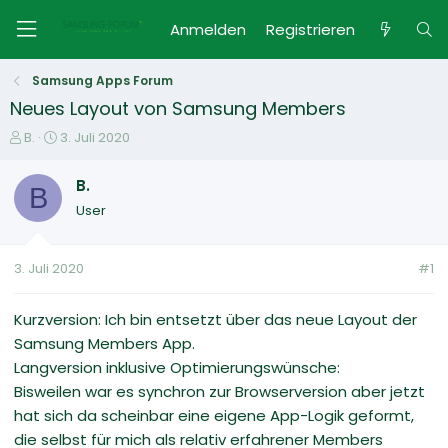
Anmelden
Registrieren
Samsung Apps Forum
Neues Layout von Samsung Members
E
E
B.
3. Juli 2020
r
r
s
s
B.
B
t
t
User
e
e
l
l
l
l
3. Juli 2020
#1
e
t
r
a
m
Kurzversion: Ich bin entsetzt über das neue Layout der
Samsung Members App.
Langversion inklusive Optimierungswünsche:
Bisweilen war es synchron zur Browserversion aber jetzt
hat sich da scheinbar eine eigene App-Logik geformt,
die selbst für mich als relativ erfahrener Members