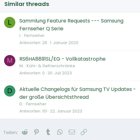
Similar threads
Sammlung Feature Requests --- Samsung
L
Fernseher Q Serie
l.
Fernseher
Antworten
26
1. Januar 2020
RS6HA8891SL/EG - Vollkatastrophe
M
M.
Kühl- & Gefrierschränke
Antworten
0
30. Juli 2023
Aktuelle Changelogs für Samsung TV Updates -
D
der große Übersichtsthread
D.
Fernseher
Antworten
101
22. Januar 2023
Reddit
Pinterest
Tumblr
WhatsApp
E-Mail
Link
Teilen: