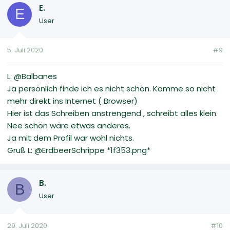
E.
E
User
5. Juli 2020
#9
L: @Balbanes
Ja persönlich finde ich es nicht schön. Komme so nicht
mehr direkt ins Internet ( Browser)
Hier ist das Schreiben anstrengend , schreibt alles klein.
Nee schön wäre etwas anderes.
Ja mit dem Profil war wohl nichts.
Gruß L: @ErdbeerSchrippe *1f353.png*
B.
B
User
29. Juli 2020
#10