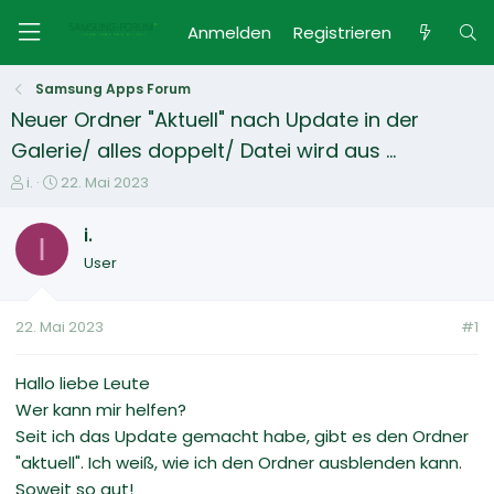
Anmelden
Registrieren
Samsung Apps Forum
Neuer Ordner "Aktuell" nach Update in der
Galerie/ alles doppelt/ Datei wird aus ...
E
E
i.
22. Mai 2023
r
r
s
s
i.
I
t
t
User
e
e
l
l
l
l
22. Mai 2023
#1
e
t
r
a
m
Hallo liebe Leute
Wer kann mir helfen?
Seit ich das Update gemacht habe, gibt es den Ordner
"aktuell". Ich weiß, wie ich den Ordner ausblenden kann.
Soweit so gut!