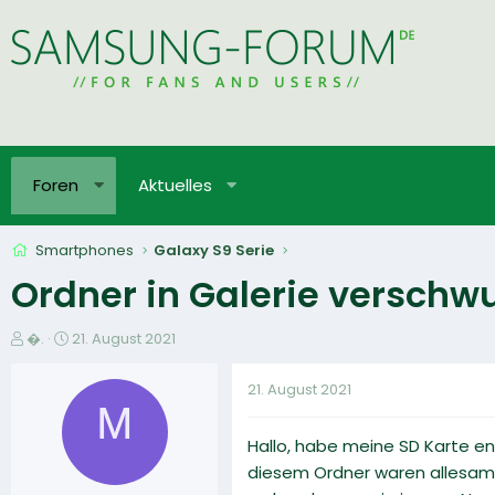
Foren
Aktuelles
Smartphones
Galaxy S9 Serie
Ordner in Galerie verschw
E
E
�.
21. August 2021
r
r
s
s
21. August 2021
t
t
ᴹ
e
e
Hallo, habe meine SD Karte ent
l
l
l
l
diesem Ordner waren allesamt 
e
t