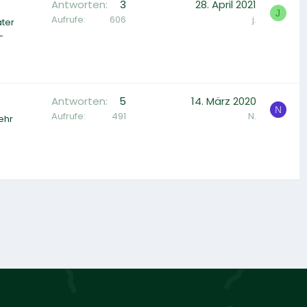
Antworten
3
28. April 2021
J
Aufrufe
606
j.
äter
-
Antworten
5
14. März 2020
N
Aufrufe
491
N.
ehr