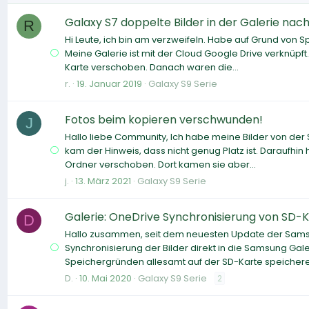
Galaxy S7 doppelte Bilder in der Galerie na
R
Hi Leute, ich bin am verzweifeln. Habe auf Grund von
Meine Galerie ist mit der Cloud Google Drive verknüpf
Karte verschoben. Danach waren die...
r.
19. Januar 2019
Galaxy S9 Serie
Fotos beim kopieren verschwunden!
J
Hallo liebe Community, Ich habe meine Bilder von der
kam der Hinweis, dass nicht genug Platz ist. Daraufhin
Ordner verschoben. Dort kamen sie aber...
j.
13. März 2021
Galaxy S9 Serie
Galerie: OneDrive Synchronisierung von SD-K
D
Hallo zusammen, seit dem neuesten Update der Samsu
Synchronisierung der Bilder direkt in die Samsung Galer
Speichergründen allesamt auf der SD-Karte speichere.
D.
10. Mai 2020
Galaxy S9 Serie
2