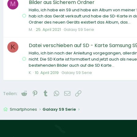
Bilder aus Sicherem Ordner
M
Hallo, ich habe ein S9 und habe ein Album von meiner
hab ich das Gerät verkauft und habe die SD-Karte in 
Ordner des neuen Geräts existiert das Album, das...
M.
25. April 2021
Galaxy S9 Serie
Datei verschieben auf SD - Karte Samsung S
K
Hallo, ich bin nach der Anleitung vorgegangen, allerd
nicht. Die SD Karte ist formatiert und jetzt auch als ne
bestehenden Bilder auch auf die SD Karte...
K.
10. April 2019
Galaxy S9 Serie
Reddit
Pinterest
Tumblr
WhatsApp
E-Mail
Link
Teilen:
Smartphones
Galaxy S9 Serie