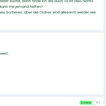
lder suche, dann finde ich die auch. Es ist also nichts
. kann mir jemand helfen?
neu Sortieren, aber die Ordner sind allesamt wieder wie
wert:
#2
Ersteller