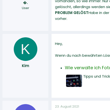
vorhanden, so wie immer. Nur d
�.
r
a
gelöscht, allerdings werden s
User
m
PROBLEM GELÖST
Habe in der
vorher.
K
Hey,
Wenn du nach bewährten Lösun
Kim
Wie verwalte ich Fot
Tipps und Tric
23. August 2021