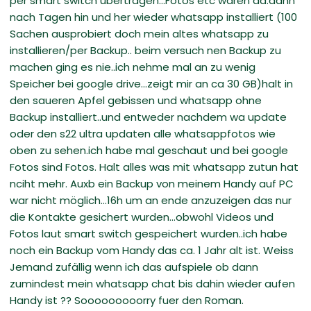
per smart switch übertragen...Fotos etc waren da.dann
nach Tagen hin und her wieder whatsapp installiert (100
Sachen ausprobiert doch mein altes whatsapp zu
installieren/per Backup.. beim versuch nen Backup zu
machen ging es nie..ich nehme mal an zu wenig
Speicher bei google drive...zeigt mir an ca 30 GB)halt in
den saueren Apfel gebissen und whatsapp ohne
Backup installiert..und entweder nachdem wa update
oder den s22 ultra updaten alle whatsappfotos wie
oben zu sehen.ich habe mal geschaut und bei google
Fotos sind Fotos. Halt alles was mit whatsapp zutun hat
nciht mehr. Auxb ein Backup von meinem Handy auf PC
war nicht möglich...16h um an ende anzuzeigen das nur
die Kontakte gesichert wurden...obwohl Videos und
Fotos laut smart switch gespeichert wurden..ich habe
noch ein Backup vom Handy das ca. 1 Jahr alt ist. Weiss
Jemand zufällig wenn ich das aufspiele ob dann
zumindest mein whatsapp chat bis dahin wieder aufen
Handy ist ?? Sooooooooorry fuer den Roman.