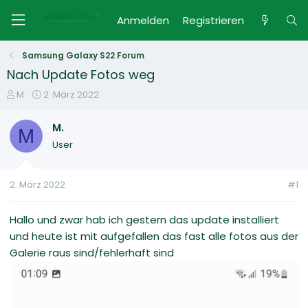
Anmelden
Registrieren
Samsung Galaxy S22 Forum
Nach Update Fotos weg
E
E
M.
2. März 2022
r
r
s
s
M.
M
t
t
User
e
e
l
l
l
l
2. März 2022
#1
e
t
r
a
m
Hallo und zwar hab ich gestern das update installiert
und heute ist mit aufgefallen das fast alle fotos aus der
Galerie raus sind/fehlerhaft sind