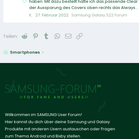
haben. Mit dazu bestellt hatte ich das passende Clear
der Aussparung des Covers oben rechts das Always...
K.
27. Februar 2022
Samsung Galaxy S22 Forum
Reddit
Pinterest
Tumblr
WhatsApp
E-Mail
Link
Teilen:
Smartphones
Willkommen im SAMSUNG User Forum!
Hier kannst du dich über deine Samsung und Galaxy
Produkte mit anderen Usern austauschen oder Fragen
zum Thema Android und Bixby stellen.