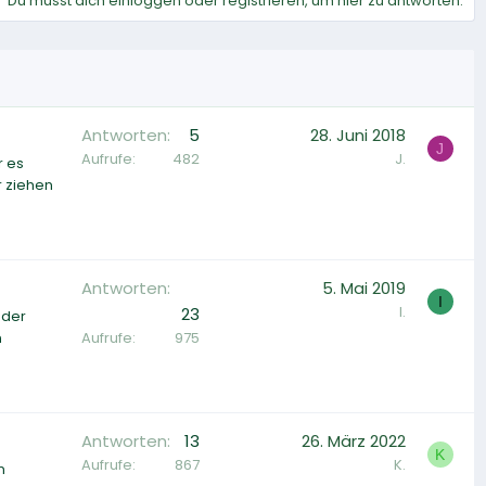
Du musst dich einloggen oder registrieren, um hier zu antworten.
Antworten
5
28. Juni 2018
J
Aufrufe
482
J.
r es
r ziehen
Antworten
5. Mai 2019
I
I.
23
oder
Aufrufe
975
n
Antworten
13
26. März 2022
K
Aufrufe
867
K.
n