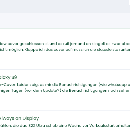
ew cover geschlossen ist und es ruft jemand an klingelt es zwar abe
icht möglich. Klappe ich das cover auf muss ich die statusleiste runte
laxy S9
ew-Cover. Leider zeigt es mir die Benachrichtigungen (wie whatsapp 
vor einigen Tagen (vor dem Update?) die Benachrichtigungen noch sehe
Always on Display
ählen, die dad S22 Ultra schob eine Woche vor Verkaufsstart erhalte