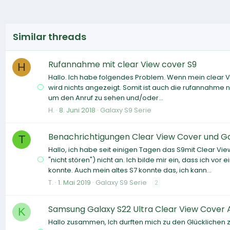
Similar threads
Rufannahme mit clear View cover S9
H
Hallo. Ich habe folgendes Problem. Wenn mein clear Vi
wird nichts angezeigt. Somit ist auch die rufannahme n
um den Anruf zu sehen und/oder...
H.
8. Juni 2018
Galaxy S9 Serie
Benachrichtigungen Clear View Cover und Ga
T
Hallo, ich habe seit einigen Tagen das S9mit Clear Vi
"nicht stören") nicht an. Ich bilde mir ein, dass ich 
konnte. Auch mein altes S7 konnte das, ich kann...
T.
1. Mai 2019
Galaxy S9 Serie
2
Samsung Galaxy S22 Ultra Clear View Cover 
K
Hallo zusammen, Ich durften mich zu den Glücklichen z