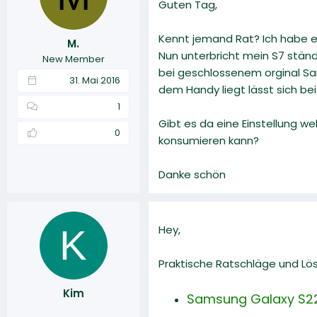
Guten Tag,
l
l
l
l
e
t
Kennt jemand Rat? Ich habe e
M.
r
a
Nun unterbricht mein S7 stän
New Member
m
bei geschlossenem orginal Sa
31. Mai 2016
dem Handy liegt lässt sich b
1
Gibt es da eine Einstellung w
0
konsumieren kann?
Danke schön
K
Hey,
Praktische Ratschläge und Lö
Kim
Samsung Galaxy S22 