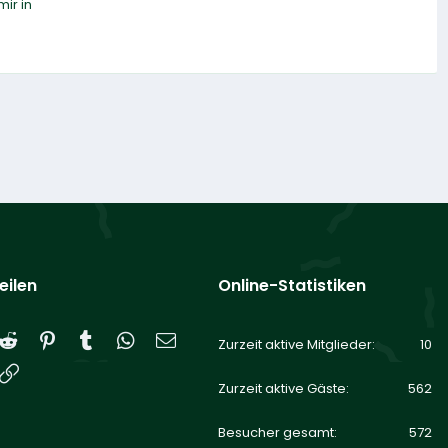
ir in
eilen
Online-Statistiken
Reddit
Pinterest
Tumblr
WhatsApp
E-Mail
Zurzeit aktive Mitglieder
10
Link
Zurzeit aktive Gäste
562
Besucher gesamt
572