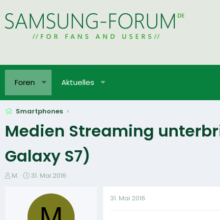
Foren
Aktuelles
Smartphones
Medien Streaming unterbr
Galaxy S7)
E
E
M.
31. Mai 2016
r
r
s
s
31. Mai 2016
t
t
M
e
e