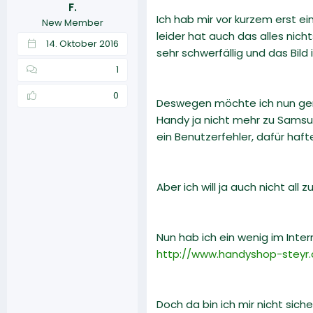
F.
r
a
Ich hab mir vor kurzem erst e
New Member
m
leider hat auch das alles nic
14. Oktober 2016
sehr schwerfällig und das Bild
1
0
Deswegen möchte ich nun gerne
Handy ja nicht mehr zu Samsung
ein Benutzerfehler, dafür hafte
Aber ich will ja auch nicht all 
Nun hab ich ein wenig im Int
http://www.handyshop-steyr.
Doch da bin ich mir nicht siche