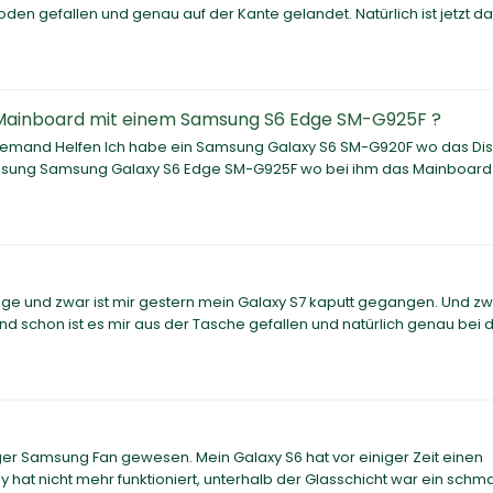
den gefallen und genau auf der Kante gelandet. Natürlich ist jetzt d
 Mainboard mit einem Samsung S6 Edge SM-G925F ?
r jemand Helfen Ich habe ein Samsung Galaxy S6 SM-G920F wo das Di
Samsung Samsung Galaxy S6 Edge SM-G925F wo bei ihm das Mainboard
age und zwar ist mir gestern mein Galaxy S7 kaputt gegangen. Und z
nd schon ist es mir aus der Tasche gefallen und natürlich genau bei 
nger Samsung Fan gewesen. Mein Galaxy S6 hat vor einiger Zeit einen
y hat nicht mehr funktioniert, unterhalb der Glasschicht war ein schma