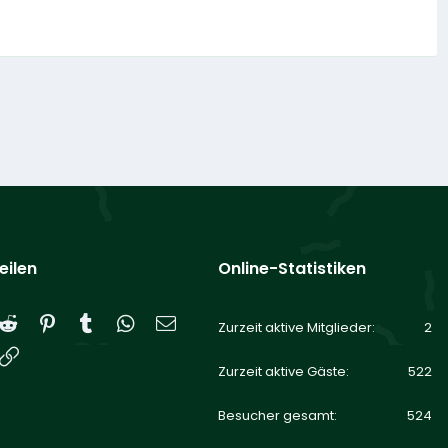
eilen
Online-Statistiken
Reddit
Pinterest
Tumblr
WhatsApp
E-Mail
Zurzeit aktive Mitglieder
2
Link
Zurzeit aktive Gäste
522
Besucher gesamt
524