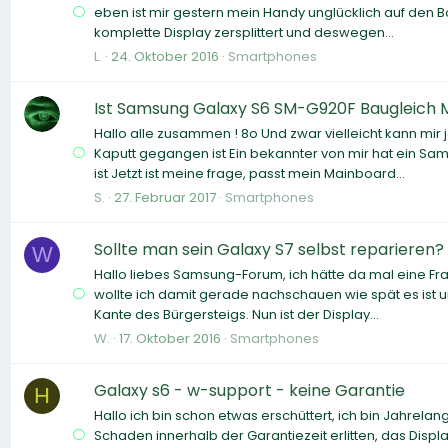
eben ist mir gestern mein Handy unglücklich auf den Bo
komplette Display zersplittert und deswegen...
L.
24. Oktober 2016
Smartphones
Ist Samsung Galaxy S6 SM-G920F Baugleich
Hallo alle zusammen ! 8o Und zwar vielleicht kann mi
Kaputt gegangen ist Ein bekannter von mir hat ein 
ist Jetzt ist meine frage, passt mein Mainboard...
S.
27. Februar 2017
Smartphones
Sollte man sein Galaxy S7 selbst reparieren?
W
Hallo liebes Samsung-Forum, ich hätte da mal eine Fr
wollte ich damit gerade nachschauen wie spät es ist u
Kante des Bürgersteigs. Nun ist der Display...
W.
17. Oktober 2016
Smartphones
Galaxy s6 - w-support - keine Garantie
H
Hallo ich bin schon etwas erschüttert, ich bin Jahrela
Schaden innerhalb der Garantiezeit erlitten, das Displa