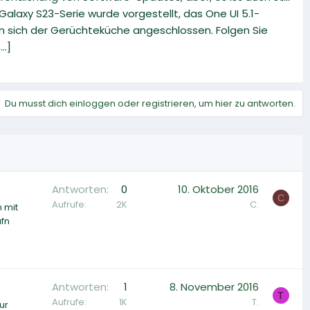
alaxy S23-Serie wurde vorgestellt, das One UI 5.1-
en sich der Gerüchteküche angeschlossen. Folgen Sie
..]
Du musst dich einloggen oder registrieren, um hier zu antworten.
Antworten
0
10. Oktober 2016
C
Aufrufe
2K
C.
 mit
ufn
Antworten
1
8. November 2016
T
Aufrufe
1K
T.
ur