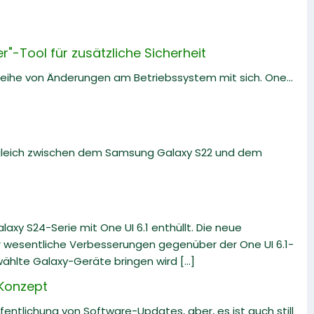
"-Tool für zusätzliche Sicherheit
e Reihe von Änderungen am Betriebssystem mit sich. One...
rgleich zwischen dem Samsung Galaxy S22 und dem
xy S24-Serie mit One UI 6.1 enthüllt. Die neue
er wesentliche Verbesserungen gegenüber der One UI 6.1-
hlte Galaxy-Geräte bringen wird [...]
 Konzept
fentlichung von Software-Updates, aber, es ist auch still