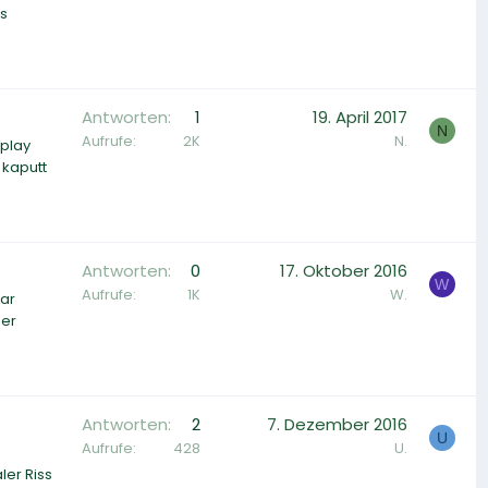
as
Antworten
1
19. April 2017
N
Aufrufe
2K
N.
splay
 kaputt
Antworten
0
17. Oktober 2016
W
Aufrufe
1K
W.
war
der
Antworten
2
7. Dezember 2016
U
Aufrufe
428
U.
ler Riss