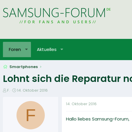
Foren
Aktuelles
Smartphones
Lohnt sich die Reparatur 
E
E
F.
14. Oktober 2016
r
r
s
s
14. Oktober 2016
t
t
F
e
e
Hallo liebes Samsung-Forum,
l
l
l
l
e
t