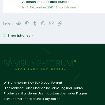
zu sehen one das aber äußerer...
h.
5. Dezember 2016
Smartphones
Reddit
Pinterest
Tumblr
WhatsApp
E-Mail
Link
Teilen:
Smartphones
Willkommen im SAMSUNG User Forum!
Hier kannst du dich über deine Samsung und Galaxy
Produkte mit anderen Usern austauschen oder Fragen
zum Thema Android und Bixby stellen.