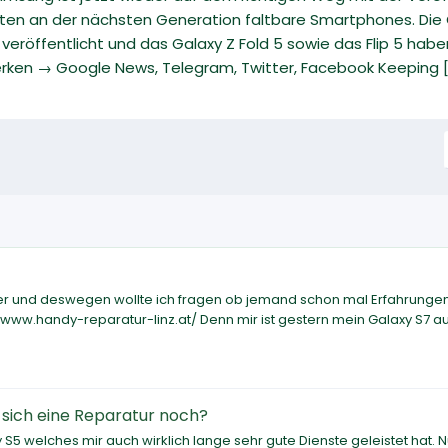
iten an der nächsten Generation faltbare Smartphones. Die G
eröffentlicht und das Galaxy Z Fold 5 sowie das Flip 5 hab
rken → Google News, Telegram, Twitter, Facebook Keeping [.
ier und deswegen wollte ich fragen ob jemand schon mal Erfahrungen
/www.handy-reparatur-linz.at/ Denn mir ist gestern mein Galaxy S7 a
 sich eine Reparatur noch?
S5 welches mir auch wirklich lange sehr gute Dienste geleistet hat. N