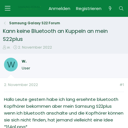
Anmelden
Registrieren
Samsung Galaxy S22 Forum
Kann keine Bluetooth an Kuppeln an mein
S22plus
E
E
w.
2. November 2022
r
r
s
s
w.
W
t
t
User
e
e
l
l
l
l
2. November 2022
#1
e
t
r
a
m
Hallo Leute gestern habe ich lang ersehnte bluetooth
Kopfhörer bekommen aber mein Samsung S22plus
wenn ich bluetooth anschalte und die Kopfhörer können
sie sich nicht finden, hat jemand vielleicht eine Idee
*1f4a1.png*