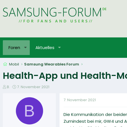
Foren
Aktuelles
Mobil
Samsung Wearables Forum
Health-App und Health-M
E
E
B.
7. November 2021
r
r
s
s
7. November 2021
t
t
B
e
e
Die Kommunikation der beide
l
l
l
l
Zumindest bei mir, GW4 und A
e
t