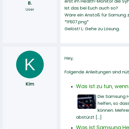
erst im Health-Monitor die Sy
B.
r
a
Ist das bei Euch auch so?
User
m
Wäre ein Anstoß für Samung z
*1f607.png*
Gelöst! L: Gehe zu Lösung.
K
Hey,
Folgende Anleitungen sind nüt
Kim
Was ist zu tun, wenn
Die Samsung He
helfen, so dass
können. Mehrer
abstürzt [...]
Was ist Samsung Hea