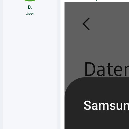
B.
User