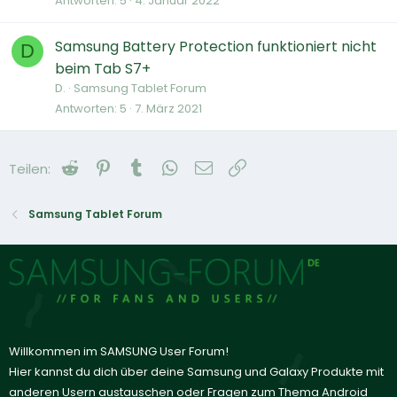
Antworten
5
4. Januar 2022
Samsung Battery Protection funktioniert nicht
D
beim Tab S7+
D.
Samsung Tablet Forum
Antworten
5
7. März 2021
Reddit
Pinterest
Tumblr
WhatsApp
E-Mail
Link
Teilen:
Samsung Tablet Forum
Willkommen im SAMSUNG User Forum!
Hier kannst du dich über deine Samsung und Galaxy Produkte mit
anderen Usern austauschen oder Fragen zum Thema Android