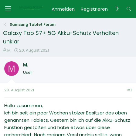
Anmelden
Registrieren
Samsung Tablet Forum
Galaxy Tab S7+ 5G Akku-Schutz Verhalten
unklar
E
E
M.
20. August 2021
r
r
s
s
M.
M
t
t
User
e
e
l
l
l
l
20. August 2021
#1
e
t
r
a
m
Hallo zusammen,
Ich bin seit ein paar Wochen stolzer Besitzer des oben
genannten Tablets. Gestern bin ich auf die Akku-Schutz
Funktion gestoßen und habe etwas über diese
recherchiert. Nach meinem Verständnis sollte, wenn