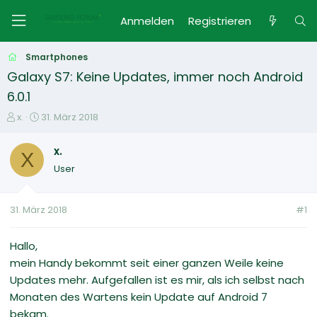
Anmelden
Registrieren
Smartphones
Galaxy S7: Keine Updates, immer noch Android
6.0.1
E
E
x.
31. März 2018
r
r
s
s
x.
X
t
t
User
e
e
l
l
l
l
31. März 2018
#1
e
t
r
a
m
Hallo,
mein Handy bekommt seit einer ganzen Weile keine
Updates mehr. Aufgefallen ist es mir, als ich selbst nach
Monaten des Wartens kein Update auf Android 7
bekam.